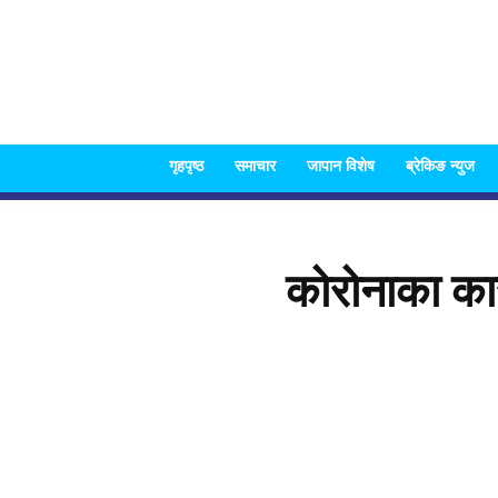
गृहपृष्ठ
समाचार
जापान विशेष
ब्रेकिङ न्युज
कोरोनाका कार