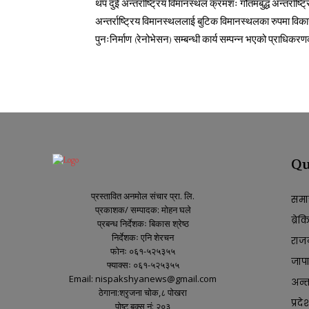
थप दुई अन्तर्राष्ट्रिय विमानस्थल क्रमशः गौतमबुद्ध अन्तर्राष्
अन्तर्राष्ट्रिय विमानस्थललाई बुटिक विमानस्थलका रुपमा विका
पुनःनिर्माण (रेनोभेसन) सम्बन्धी कार्य सम्पन्न भएको प्राधिक
Qu
प्रस्तावित अनमोल संचार प्रा. लि.
समा
प्रकाशक/ सम्पादक: मोहन घले
ब्रे
प्रबन्ध निर्देशकः बिकास श्रेष्ठ
निर्देशकः एनि शेरचन
राज
फोनः ०६१-५२५३५५
जाप
फ्याक्सः ०६१-५२५३५५
Email: nispakshyanews@gmail.com
अन्तर
ठेगाना:श्रृजना चोक,८ पोखरा
प्रदे
पोष्ट बक्स नं: २०३