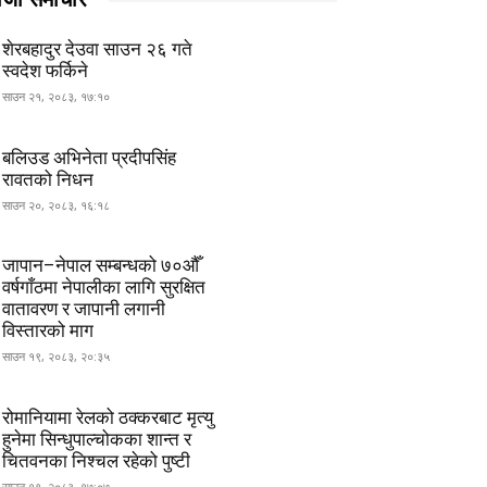
शेरबहादुर देउवा साउन २६ गते
स्वदेश फर्किने
साउन २१, २०८३, १७:१०
बलिउड अभिनेता प्रदीपसिंह
रावतको निधन
साउन २०, २०८३, १६:१८
जापान–नेपाल सम्बन्धको ७०औँ
वर्षगाँठमा नेपालीका लागि सुरक्षित
वातावरण र जापानी लगानी
विस्तारको माग
साउन १९, २०८३, २०:३५
रोमानियामा रेलको ठक्करबाट मृत्यु
हुनेमा सिन्धुपाल्चोकका शान्त र
चितवनका निश्चल रहेको पुष्टी
साउन १९, २०८३, १७:०७