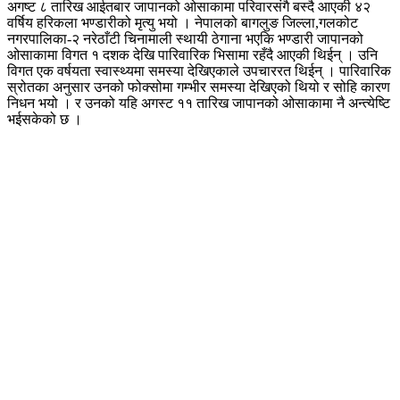
अगष्ट ८ तारिख आईतबार जापानको ओसाकामा परिवारसंगै बस्दै आएकी ४२
वर्षिय हरिकला भण्डारीको मृत्यु भयो । नेपालको बागलुङ जिल्ला,गलकोट
नगरपालिका-२ नरेठाँटी चिनामाली स्थायी ठेगाना भएकि भण्डारी जापानको
ओसाकामा विगत १ दशक देखि पारिवारिक भिसामा रहँदै आएकी थिईन् । उनि
विगत एक वर्षयता स्वास्थ्यमा समस्या देखिएकाले उपचाररत थिईन् । पारिवारिक
स्रोतका अनुसार उनको फोक्सोमा गम्भीर समस्या देखिएको थियो र सोहि कारण
निधन भयो । र उनको यहि अगस्ट ११ तारिख जापानको ओसाकामा नै अन्त्येष्टि
भईसकेको छ ।