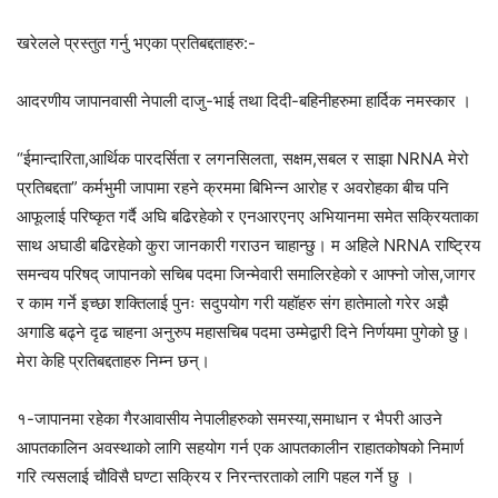
खरेलले प्रस्तुत गर्नु भएका प्रतिबद्दताहरु:-
आदरणीय जापानवासी नेपाली दाजु-भाई तथा दिदी-बहिनीहरुमा हार्दिक नमस्कार ।
“ईमान्दारिता,आर्थिक पारदर्सिता र लगनसिलता, सक्षम,सबल र साझा NRNA मेरो
प्रतिबद्दता” कर्मभुमी जापामा रहने क्रममा बिभिन्न आरोह र अवरोहका बीच पनि
आफूलाई परिष्कृत गर्दै अघि बढिरहेको र एनआरएनए अभियानमा समेत सक्रियताका
साथ अघाडी बढिरहेको कुरा जानकारी गराउन चाहान्छु। म अहिले NRNA राष्ट्रिय
समन्वय परिषद् जापानको सचिब पदमा जिन्मेवारी समालिरहेको र आफ्नो जोस,जागर
र काम गर्ने इच्छा शक्तिलाई पुनः सदुपयोग गरी यहॉहरु संग हातेमालो गरेर अझै
अगाडि बढ्ने दृढ चाहना अनुरुप महासचिब पदमा उम्मेद्वारी दिने निर्णयमा पुगेको छु।
मेरा केहि प्रतिबद्दताहरु निम्न छन्।
१-जापानमा रहेका गैरआवासीय नेपालीहरुको समस्या,समाधान र भैपरी आउने
आपतकालिन अवस्थाको लागि सहयोग गर्न एक आपतकालीन राहातकोषको निमार्ण
गरि त्यसलाई चौविसै घण्टा सक्रिय र निरन्तरताको लागि पहल गर्ने छु ।