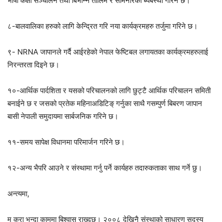
भाषा कक्षा संञ्चालन तथा बिभीन्न तालिम र सेमिनारको ब्यबस्था गरिने छ।
८-बालवालिका हरुको लागि केन्द्रित गरि नया कार्यक्रमहरु तर्जुमा गरिने छ।
९- NRNA जापानले गर्दै आईरहेको नेपाल फेष्टिबल लगायतका कार्यक्रमहरुलाई
निरन्तरता दिइने छ।
१०-आर्थिक पार्दशिता र यसको परिचालनको लागि छुट्टै आर्थिक परिचालन समिती
बनाईने छ र जसको प्रतेक महिनाअडिटिङ् गर्नुका साथै गसम्पुर्ण बिबरण जापान
बासी नेपाली समुदायमा सार्बजनिक गरिने छ।
११-समय सापेक्ष विधानमा परिमार्जन गरिने छ।
१२-अन्य भैपरि आउने र संस्थामा गर्नु पर्ने कार्यहरु तदारुकताका साथ गर्ने छु।
अन्त्यमा,
म कुरा भन्दा काममा बिश्वास राख्दछु। २००८ देखिनै संस्थाको साधारण सदस्य