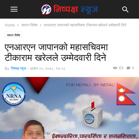
Home
जापान विशेष
एनआरएन जापानको महासचिवमा टीकाराम खरेलले उम्मेदवारी दिने
जापान विशेष
एनआरएन जापानको महासचिवमा
टीकाराम खरेलले उम्मेदवारी दिने
63
0
By
निष्पक्ष न्युज
-
असार २५, २०७८, १४:५२