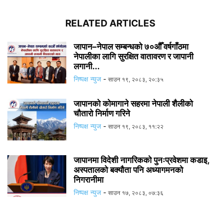
RELATED ARTICLES
जापान–नेपाल सम्बन्धको ७०औँ वर्षगाँठमा
नेपालीका लागि सुरक्षित वातावरण र जापानी
लगानी...
निष्पक्ष न्युज
-
साउन १९, २०८३, २०:३५
जापानको कोमागाने सहरमा नेपाली शैलीको
चौतारो निर्माण गरिने
निष्पक्ष न्युज
-
साउन १९, २०८३, ११:२२
जापानमा विदेशी नागरिकको पुनःप्रवेशमा कडाइ,
अस्पतालको बक्यौता पनि अध्यागमनको
निगरानीमा
निष्पक्ष न्युज
-
साउन १७, २०८३, ०७:३६