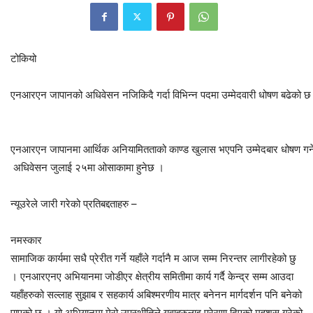
टोकियो
एनआरएन जापानको अधिवेसन नजिकिदै गर्दा विभिन्न पदमा उम्मेदवारी धोषण बढेको छ
एनआरएन जापानमा आर्थिक अनियामितताको काण्ड खुलास भएपनि उम्मेदबार धोषण गर्न
अधिवेसन जुलाई २५मा ओसाकामा हुनेछ ।
न्यूउरेले जारी गरेको प्रतिबद्दताहरु –
नमस्कार
सामाजिक कार्यमा सधै प्रेरीत गर्ने यहाँले गर्दानै म आज सम्म निरन्तर लागीरहेको छु
। एनआरएनए अभियानमा जोडीएर क्षेत्रीय समितीमा कार्य गर्दै केन्द्र सम्म आउदा
यहाँहरुको सल्लाह सुझाब र सहकार्य अबिश्मरणीय मात्र बनेनन मार्गदर्शन पनि बनेको
पाएको छु । यो अभियानमा मेरो उपस्थीतिले युवाहरुलाइ प्रेरणा दिएको महशुस गरेको