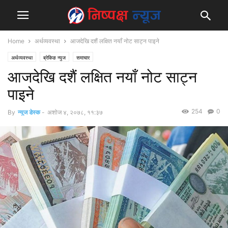
Home
अर्थव्यवस्था
आजदेखि दशैं लक्षित नयाँ नोट साट्न पाइने
अर्थव्यवस्था
ब्रेकिङ न्युज
समाचार
आजदेखि दशैं लक्षित नयाँ नोट साट्न
पाइने
254
0
By
न्युज डेस्क
-
अशोज ४, २०७८, ११:३७