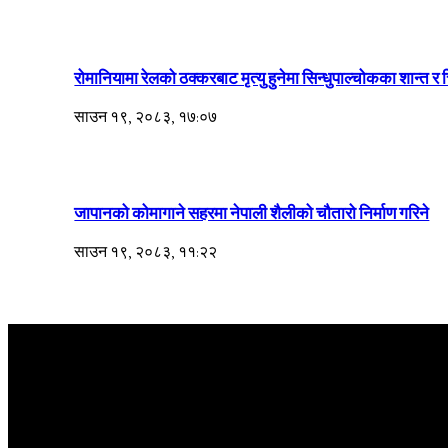
रोमानियामा रेलको ठक्करबाट मृत्यु हुनेमा सिन्धुपाल्चोकका शान्त र
साउन १९, २०८३, १७:०७
जापानको कोमागाने सहरमा नेपाली शैलीको चौतारो निर्माण गरिने
साउन १९, २०८३, ११:२२