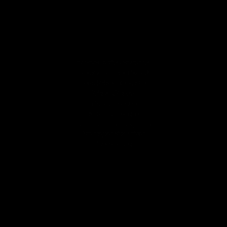
प्रस्तावित अनमोल संचार प्रा. लि.
प्रकाशक/ सम्पादक: मोहन घले
प्रबन्ध निर्देशकः बिकास श्रेष्ठ
निर्देशकः एनि शेरचन
फोनः ०६१-५२५३५५
फ्याक्सः ०६१-५२५३५५
Email: nispakshyanews@gmail.com
ठेगाना:श्रृजना चोक,८ पोखरा
पोष्ट बक्स नं: २०३