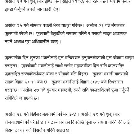
असोज २२ गते शुक्रबार झण्डा फेर्ने साइत ११ः५६ बजे रहेको छ। पश्चिम फर्केर
झण्डा फेर्नुपर्ने उनले जानकारी दिए।
असोज २५ गते सोमबार पचली भैरव यात्रा गरिन्छ। असोज २६ गते मंगलबार
फूलपाती परेको छ। फूलपाती बेलुकीको समयमा गरिने र यसको साइत आवश्यक
नपर्ने अध्यक्ष प्रा अधिकारीले बताए।
फूलपातीकै दिन तुलजा भवानीलाई मूल मन्दिरबाट हनुमानढोकाको मूल चोकमा यात्रा
गराइन्छ। मूलचोकमै भवानीलाई साक्षी राखेर महाष्टमीका दिन राति कालरात्रि
पूजासहित राज्यकोतर्फबाट बोका र राँगाको बलि दिइन्छ। तुलजा भवानी यात्राको
साइत बिहान ७ः ११ बजे छ। तुलजा भवानीलाई बिहान ८ः४४ बजे स्थिरासन
गराइन्छ। असोज २७ गते बुधबार महाष्टमी, त्यसै राति कालरात्रिको पूजा गर्नुपर्ने
समितिले जनाएको छ।
असोज २८ गते बिहीबार महानवमी पर्व मनाइन्छ। असोज २९ गते शुक्रबार
विजयादशमी पर्व परेको छ। घटस्थापनाका दिनदेखि पूजा आराधना गरिने देवीलाई
बिहान ८ः१९ बजे विसर्जन गरिने साइत छ।