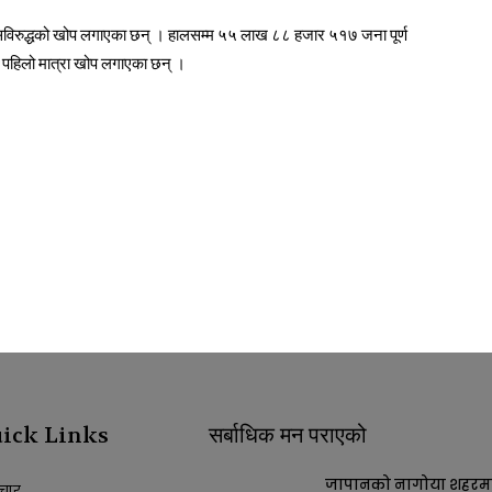
विरुद्धको खोप लगाएका छन् । हालसम्म ५५ लाख ८८ हजार ५१७ जना पूर्ण
पहिलो मात्रा खोप लगाएका छन् ।
ick Links
सर्बाधिक मन पराएको
जापानको नागोया शहरम
चार