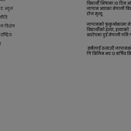
विद्यार्थी भिषामा १० दिन अ
किङ न्युज
जापान आएका नेपाली बिद्य
रोज मृत्यू
नीति
जापानको फुकुओकामा ने
ान विशेष
विद्यार्थीको हत्या, हत्याको
आरोपमा दुई नेपाली पनि प
्राष्ट्रिय
श
सबैलाई रुवाउदै जापान
गि विलिन भए १३ बर्षिय क्र