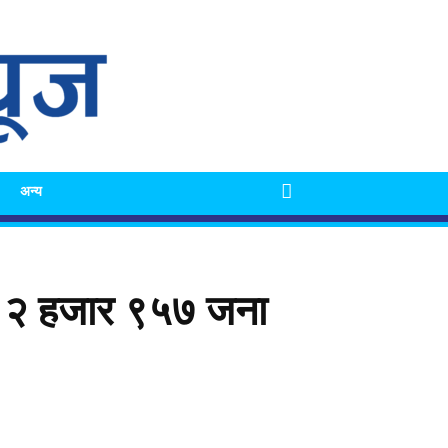
अन्य
, २ हजार ९५७ जना