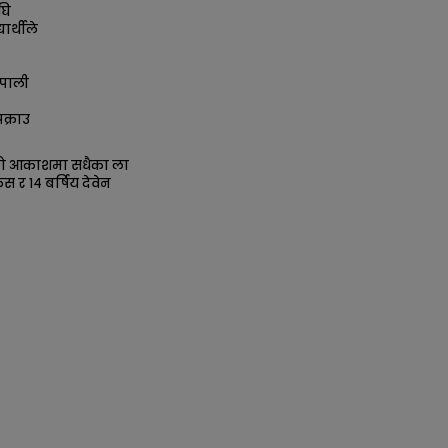
घि
ार्थीले
पाली
क्राउ
को आकाशमा सधैका ला
िस र १४ बर्षिय देवेन