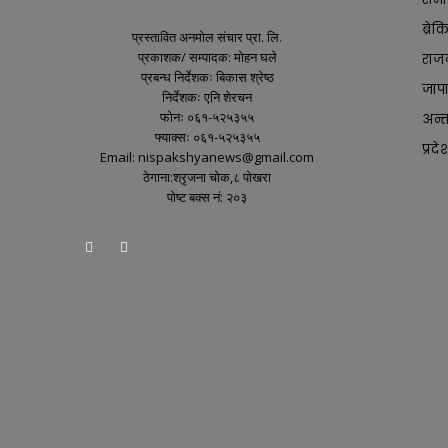
ब्रे
प्रस्तावित अनमोल संचार प्रा. लि.
प्रकाशक/ सम्पादक: मोहन घले
राज
प्रबन्ध निर्देशकः बिकास श्रेष्ठ
जाप
निर्देशकः एनि शेरचन
फोनः ०६१-५२५३५५
अन्तर
फ्याक्सः ०६१-५२५३५५
प्रदे
Email: nispakshyanews@gmail.com
ठेगाना:श्रृजना चोक,८ पोखरा
पोष्ट बक्स नं: २०३