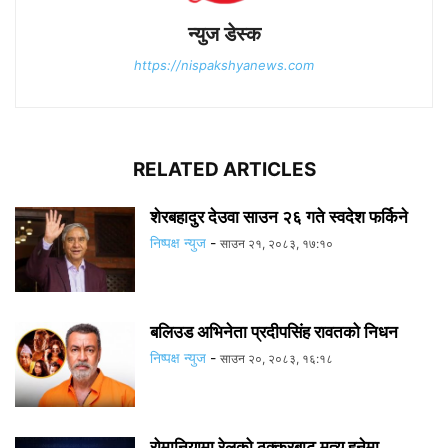
न्युज डेस्क
https://nispakshyanews.com
RELATED ARTICLES
शेरबहादुर देउवा साउन २६ गते स्वदेश फर्किने
निष्पक्ष न्युज
-
साउन २१, २०८३, १७:१०
बलिउड अभिनेता प्रदीपसिंह रावतको निधन
निष्पक्ष न्युज
-
साउन २०, २०८३, १६:१८
रोमानियामा रेलको ठक्करबाट मृत्यु हुनेमा