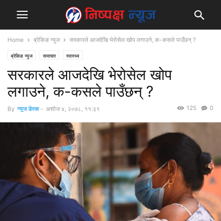
Home
ब्रेकिङ न्युज
सरकारले आजदेखि भेरोसेल खोप लगाउने, क-कसले पाउँछन् ?
ब्रेकिङ न्युज
समाचार
स्वास्थ्य
सरकारले आजदेखि भेरोसेल खोप
लगाउने, क-कसले पाउँछन् ?
125
0
By
न्युज डेस्क
-
अशोज ४, २०७८, ११:३१