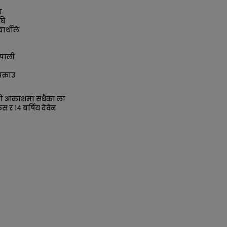
ा
घि
ार्थीले
पाली
क्राउ
को आकाशमा सधैका ला
िस र १४ बर्षिय देवेन