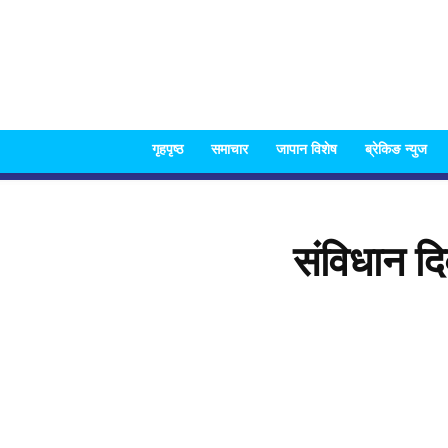
गृहपृष्ठ
समाचार
जापान विशेष
ब्रेकिङ न्युज
संविधान द