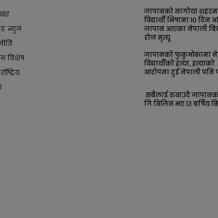
जापानको नागोया शहरम
चार
विद्यार्थी भिषामा १० दिन अ
किङ न्युज
जापान आएका नेपाली बिद्य
रोज मृत्यू
नीति
जापानको फुकुओकामा ने
ान विशेष
विद्यार्थीको हत्या, हत्याको
आरोपमा दुई नेपाली पनि प
्राष्ट्रिय
श
सबैलाई रुवाउदै जापान
गि विलिन भए १३ बर्षिय क्र