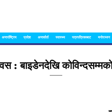
Nispakshya
अन्तर्राष्ट्रिय
प्रदेश
अन्तर्वार्ता
स्वास्थ्य
पत्रपत्रिकाबाट
मनोरञ्जन
िवस : बाइडेनदेखि कोविन्दसम्मक
News
त