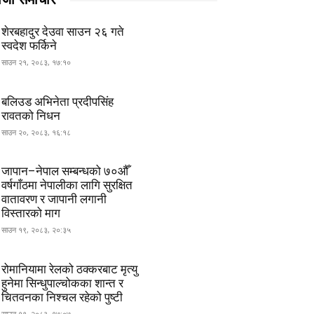
शेरबहादुर देउवा साउन २६ गते
स्वदेश फर्किने
साउन २१, २०८३, १७:१०
बलिउड अभिनेता प्रदीपसिंह
रावतको निधन
साउन २०, २०८३, १६:१८
जापान–नेपाल सम्बन्धको ७०औँ
वर्षगाँठमा नेपालीका लागि सुरक्षित
वातावरण र जापानी लगानी
विस्तारको माग
साउन १९, २०८३, २०:३५
रोमानियामा रेलको ठक्करबाट मृत्यु
हुनेमा सिन्धुपाल्चोकका शान्त र
चितवनका निश्चल रहेको पुष्टी
साउन १९, २०८३, १७:०७