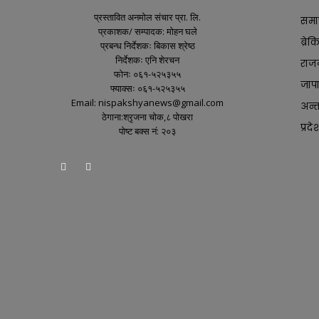
प्रस्तावित अनमोल संचार प्रा. लि.
समा
प्रकाशक/ सम्पादक: मोहन घले
ब्रे
प्रबन्ध निर्देशकः बिकास श्रेष्ठ
निर्देशकः एनि शेरचन
राज
फोनः ०६१-५२५३५५
जाप
फ्याक्सः ०६१-५२५३५५
Email: nispakshyanews@gmail.com
अन्तर
ठेगाना:श्रृजना चोक,८ पोखरा
प्रदे
पोष्ट बक्स नं: २०३