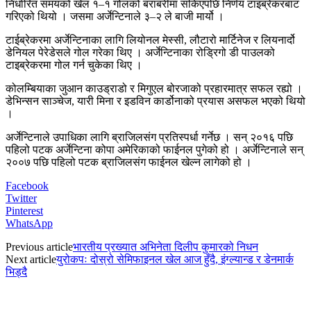
निर्धारित समयको खेल १–१ गोलको बराबरीमा सकिएपछि निर्णय टाइब्रेकरबाट
गरिएको थियो । जसमा अर्जेन्टिनाले ३–२ ले बाजी मार्यो ।
टाईब्रेकरमा अर्जेन्टिनाका लागि लियोनल मेस्सी, लौटारो मार्टिनेज र लियनार्दो
डेनियल पेरेडेसले गोल गरेका थिए । अर्जेन्टिनाका रोड्रिगो डी पाउलको
टाइब्रेकरमा गोल गर्न चुकेका थिए ।
कोलम्बियाका जुआन काउड्राडो र मिगुएल बोरजाको प्रहारमात्र सफल रह्यो ।
डेभिन्सन साञ्चेज, यारी मिना र इडविन कार्डोनाको प्रयास असफल भएको थियो
।
अर्जेन्टिनाले उपाधिका लागि ब्राजिलसंग प्रतिस्पर्धा गर्नेछ । सन् २०१६ पछि
पहिलो पटक अर्जेन्टिना कोपा अमेरिकाको फाईनल पुगेको हो । अर्जेन्टिनाले सन्
२००७ पछि पहिलो पटक ब्राजिलसंग फाईनल खेल्न लागेको हो ।
Facebook
Twitter
Pinterest
WhatsApp
Previous article
भारतीय प्रख्यात अभिनेता दिलीप कुमारको निधन
Next article
युरोकपः दोस्रो सेमिफाइनल खेल आज हुँदै, इंग्ल्यान्ड र डेनमार्क
भिड्दै