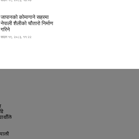
जापानको कोमागाने सहरमा
नेपाली शैलीको चौतारो निर्माण
गरिने
साउन १९, २०८३, ११:२२
ा
घि
ार्थीले
पाली