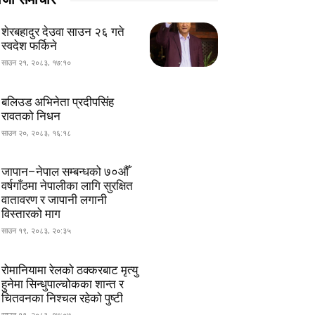
शेरबहादुर देउवा साउन २६ गते
स्वदेश फर्किने
साउन २१, २०८३, १७:१०
बलिउड अभिनेता प्रदीपसिंह
रावतको निधन
साउन २०, २०८३, १६:१८
जापान–नेपाल सम्बन्धको ७०औँ
वर्षगाँठमा नेपालीका लागि सुरक्षित
वातावरण र जापानी लगानी
विस्तारको माग
साउन १९, २०८३, २०:३५
रोमानियामा रेलको ठक्करबाट मृत्यु
हुनेमा सिन्धुपाल्चोकका शान्त र
चितवनका निश्चल रहेको पुष्टी
साउन १९, २०८३, १७:०७