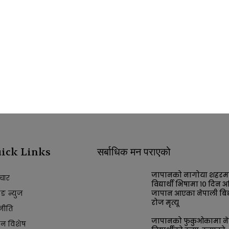
ick Links
सर्बाधिक मन पराएको
जापानको नागोया शहरम
चार
विद्यार्थी भिषामा १० दिन अ
किङ न्युज
जापान आएका नेपाली बिद्य
रोज मृत्यू
नीति
जापानको फुकुओकामा ने
ान विशेष