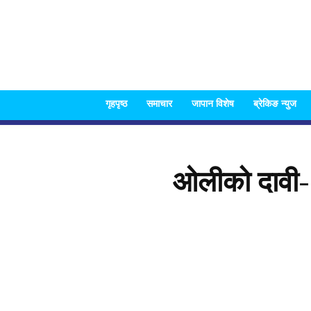
गृहपृष्ठ
समाचार
जापान विशेष
ब्रेकिङ न्युज
ओलीको दावी- 