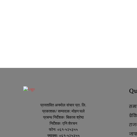
Qu
प्रस्तावित अनमोल संचार प्रा. लि.
समा
प्रकाशक/ सम्पादक: मोहन घले
ब्रे
प्रबन्ध निर्देशकः बिकास श्रेष्ठ
निर्देशकः एनि शेरचन
राज
फोनः ०६१-५२५३५५
जाप
फ्याक्सः ०६१-५२५३५५