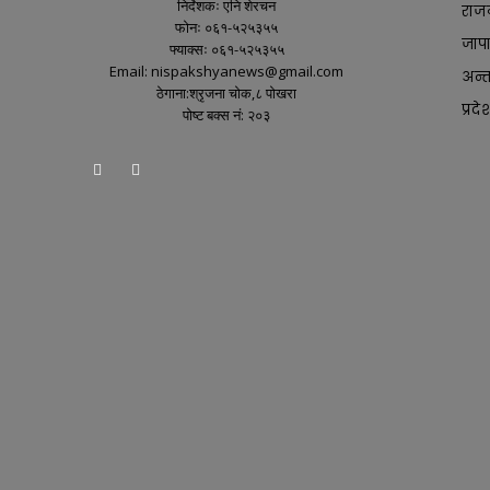
निर्देशकः एनि शेरचन
राज
फोनः ०६१-५२५३५५
जाप
फ्याक्सः ०६१-५२५३५५
Email: nispakshyanews@gmail.com
अन्तर
ठेगाना:श्रृजना चोक,८ पोखरा
प्रदे
पोष्ट बक्स नं: २०३