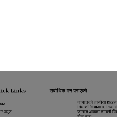
ick Links
सर्बाधिक मन पराएको
जापानको नागोया शहरम
चार
विद्यार्थी भिषामा १० दिन अ
किङ न्युज
जापान आएका नेपाली बिद्य
रोज मृत्यू