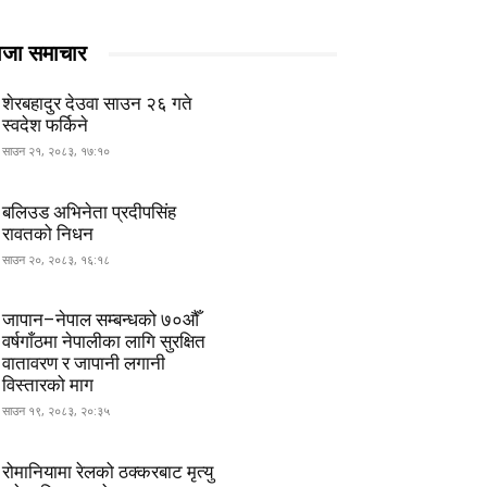
ाजा समाचार
शेरबहादुर देउवा साउन २६ गते
स्वदेश फर्किने
साउन २१, २०८३, १७:१०
बलिउड अभिनेता प्रदीपसिंह
रावतको निधन
साउन २०, २०८३, १६:१८
जापान–नेपाल सम्बन्धको ७०औँ
वर्षगाँठमा नेपालीका लागि सुरक्षित
वातावरण र जापानी लगानी
विस्तारको माग
साउन १९, २०८३, २०:३५
रोमानियामा रेलको ठक्करबाट मृत्यु