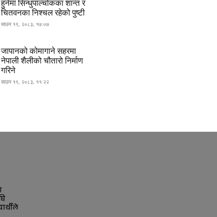
हुनेमा सिन्धुपाल्चोकका शान्त र
चितवनका निश्चल रहेको पुष्टी
साउन १९, २०८३, १७:०७
जापानको कोमागाने सहरमा
नेपाली शैलीको चौतारो निर्माण
गरिने
साउन १९, २०८३, ११:२२
ा
घि
ार्थीले