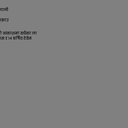
पाली
क्राउ
को आकाशमा सधैका ला
िस र १४ बर्षिय देवेन