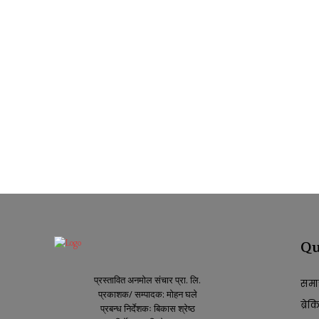
Qu
प्रस्तावित अनमोल संचार प्रा. लि.
समा
प्रकाशक/ सम्पादक: मोहन घले
ब्रे
प्रबन्ध निर्देशकः बिकास श्रेष्ठ