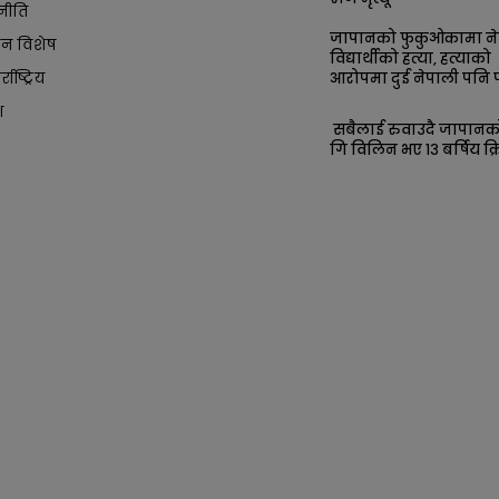
नीति
जापानको फुकुओकामा ने
ान विशेष
विद्यार्थीको हत्या, हत्याको
आरोपमा दुई नेपाली पनि प
्राष्ट्रिय
श
सबैलाई रुवाउदै जापान
गि विलिन भए १३ बर्षिय क्र