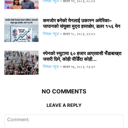
निष्पक्ष न्युज
-
साउन १९, २०८३, ०८:०२
कमजोर बनेको येनलाई उकास्न अमेरिका–
जापानको संयुक्त मुद्रा हस्तक्षेप, डलर १५६ येन
निष्पक्ष न्युज
-
साउन १८, २०८३, २२:०५
स्पेनको स्युटामा ६० हजार आप्रवासी भेँडाबाख्रा
जसरी छिरे, कोही पौडिँदा कोही...
निष्पक्ष न्युज
-
साउन १६, २०८३, १३:३१
NO COMMENTS
LEAVE A REPLY