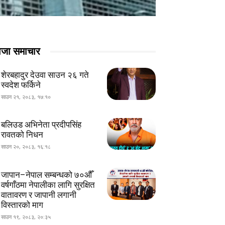
ाजा समाचार
शेरबहादुर देउवा साउन २६ गते
स्वदेश फर्किने
साउन २१, २०८३, १७:१०
बलिउड अभिनेता प्रदीपसिंह
रावतको निधन
साउन २०, २०८३, १६:१८
जापान–नेपाल सम्बन्धको ७०औँ
वर्षगाँठमा नेपालीका लागि सुरक्षित
वातावरण र जापानी लगानी
विस्तारको माग
साउन १९, २०८३, २०:३५