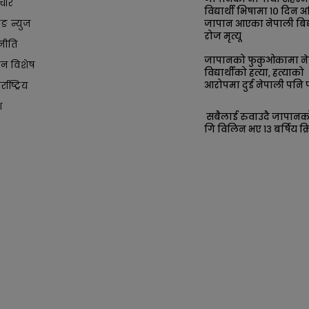
चार
विद्यार्थी भिषामा १० दिन अ
किङ न्युज
जापान आएका नेपाली बिद्य
रोज मृत्यू
नीति
जापानको फुकुओकामा ने
ान विशेष
विद्यार्थीको हत्या, हत्याको
आरोपमा दुई नेपाली पनि प
्राष्ट्रिय
श
सबैलाई रुवाउदै जापान
गि विलिन भए १३ बर्षिय क्र