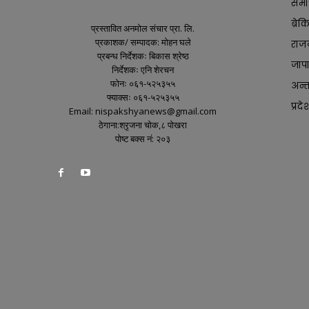
समा
ब्रे
प्रस्तावित अनमोल संचार प्रा. लि.
प्रकाशक/ सम्पादक: मोहन घले
राज
प्रबन्ध निर्देशकः बिकास श्रेष्ठ
जाप
निर्देशकः एनि शेरचन
फोनः ०६१-५२५३५५
अन्तर
फ्याक्सः ०६१-५२५३५५
प्रदे
Email: nispakshyanews@gmail.com
ठेगाना:श्रृजना चोक,८ पोखरा
पोष्ट बक्स नं: २०३