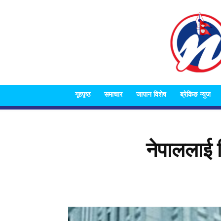
गृहपृष्ठ
समाचार
जापान विशेष
ब्रेकिङ न्युज
नेपाललाई व