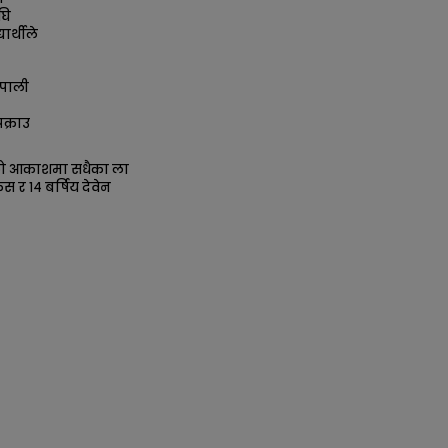
घि
ार्थीले
पाली
क्राउ
को आकाशमा सधैका ला
िस र १४ बर्षिय देवेन