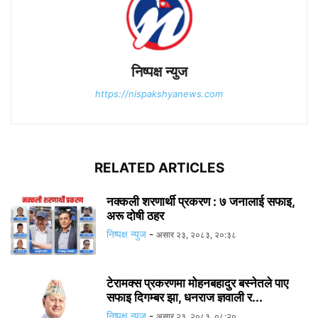
निष्पक्ष न्युज
https://nispakshyanews.com
RELATED ARTICLES
नक्कली शरणार्थी प्रकरण : ७ जनालाई सफाइ,
अरू दोषी ठहर
निष्पक्ष न्युज
-
असार २३, २०८३, २०:३८
टेरामक्स प्रकरणमा मोहनबहादुर बस्नेतले पाए
सफाइ दिगम्बर झा, धनराज ज्ञवाली र...
निष्पक्ष न्युज
-
असार २३, २०८३, ०८:२०