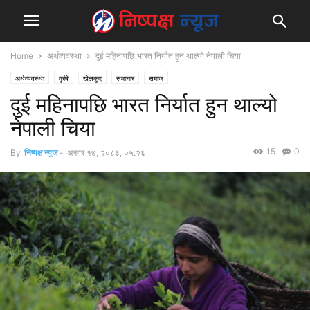
Home
अर्थव्यवस्था
दुई महिनापछि भारत निर्यात हुन थाल्यो नेपाली चिया
अर्थव्यवस्था
कृषि
खेलकुद
समाचार
समाज
दुई महिनापछि भारत निर्यात हुन थाल्यो
नेपाली चिया
15
0
By
निष्पक्ष न्युज
-
असार १७, २०८३, ०५:२६