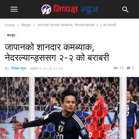
Home
खेलकुद
जापानको शानदार कमब्याक, नेदरल्यान्ड्ससग २-२ को बराबरी
खेलकुद
जापानको शानदार कमब्याक,
नेदरल्यान्ड्ससग २-२ को बराबरी
16
0
By
निष्पक्ष न्युज
-
असार १, २०८३, ०८:००