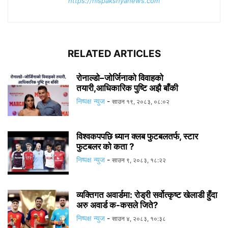
https://nispakshyanews.com
RELATED ARTICLES
रोनाल्डो–जोर्जिनाको विवाहको
तयारी,आधिकारिक पुष्टि अझै बाँकी
निष्पक्ष न्युज
-
साउन १९, २०८३, ०८:०२
विश्वकपपछि ध्यान क्लब फुटबलतर्फ, स्टार
फुटबलर को कता ?
निष्पक्ष न्युज
-
साउन ९, २०८३, १८:२२
व्यक्तिगत अवार्डमा: रोड्री सर्वोत्कृष्ट खेलाडी हुँदा
अरु अवार्ड क-कसले जिते?
निष्पक्ष न्युज
-
साउन ४, २०८३, १०:३८