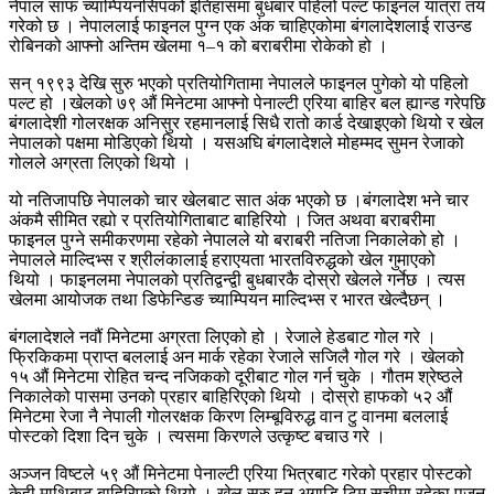
नेपाल साफ च्याम्पियनसिपको इतिहासमा बुधबार पहिलो पल्ट फाइनल यात्रा तय
गरेको छ । नेपाललाई फाइनल पुग्न एक अंक चाहिएकोमा बंगलादेशलाई राउन्ड
रोबिनको आफ्नो अन्तिम खेलमा १–१ को बराबरीमा रोकेको हो ।
सन् १९९३ देखि सुरु भएको प्रतियोगितामा नेपालले फाइनल पुगेको यो पहिलो
पल्ट हो ।खेलको ७९ औं मिनेटमा आफ्नो पेनाल्टी एरिया बाहिर बल ह्यान्ड गरेपछि
बंगलादेशी गोलरक्षक अनिसुर रहमानलाई सिधै रातो कार्ड देखाइएको थियो र खेल
नेपालको पक्षमा मोडिएको थियो । यसअघि बंगलादेशले मोहम्मद सुमन रेजाको
गोलले अग्रता लिएको थियो ।
यो नतिजापछि नेपालको चार खेलबाट सात अंक भएको छ ।बंगलादेश भने चार
अंकमै सीमित रह्यो र प्रतियोगिताबाट बाहिरियो । जित अथवा बराबरीमा
फाइनल पुग्ने समीकरणमा रहेको नेपालले यो बराबरी नतिजा निकालेको हो ।
नेपालले माल्दिभ्स र श्रीलंकालाई हराएयता भारतविरुद्धको खेल गुमाएको
थियो । फाइनलमा नेपालको प्रतिद्वन्द्वी बुधबारकै दोस्रो खेलले गर्नेछ । त्यस
खेलमा आयोजक तथा डिफेन्डिङ च्याम्पियन माल्दिभ्स र भारत खेल्दैछन् ।
बंगलादेशले नवौं मिनेटमा अग्रता लिएको हो । रेजाले हेडबाट गोल गरे ।
फ्रिकिकमा प्राप्त बललाई अन मार्क रहेका रेजाले सजिलै गोल गरे । खेलको
१५ औं मिनेटमा रोहित चन्द नजिकको दूरीबाट गोल गर्न चुके । गौतम श्रेष्ठले
निकालेको पासमा उनको प्रहार बाहिरिएको थियो । दोस्रो हाफको ५२ औं
मिनेटमा रेजा नै नेपाली गोलरक्षक किरण लिम्बूविरुद्ध वान टु वानमा बललाई
पोस्टको दिशा दिन चुके । त्यसमा किरणले उत्कृष्ट बचाउ गरे ।
अञ्जन विष्टले ५९ औं मिनेटमा पेनाल्टी एरिया भित्रबाट गरेको प्रहार पोस्टको
केही माथिबाट बाहिरिएको थियो । खेल सुरु हुन अगाडि टिम सूचीमा रहेका पुजन