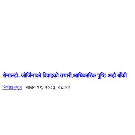
रोनाल्डो–जोर्जिनाको विवाहको तयारी,आधिकारिक पुष्टि अझै बाँकी
निष्पक्ष न्युज
-
साउन १९, २०८३, ०८:०२