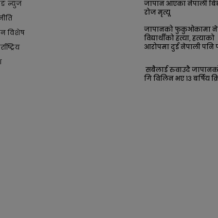
किङ न्युज
जापान आएका नेपाली बिद्य
रोज मृत्यू
नीति
जापानको फुकुओकामा ने
ान विशेष
विद्यार्थीको हत्या, हत्याको
आरोपमा दुई नेपाली पनि प
्राष्ट्रिय
श
सबैलाई रुवाउदै जापान
गि विलिन भए १३ बर्षिय क्र