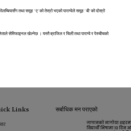
ोलम्बियासँग तथा समूह ‘ए’ को तेस्रो भएको पाराग्वेले समूह ‘बी’ को दोस्रो
जेताले सेमिफाइनल खेल्नेछ । यस्तै ब्राजिल र चिली तथा पाराग्वे र पेरुबीचको
ick Links
सर्बाधिक मन पराएको
जापानको नागोया शहरम
चार
विद्यार्थी भिषामा १० दिन अ