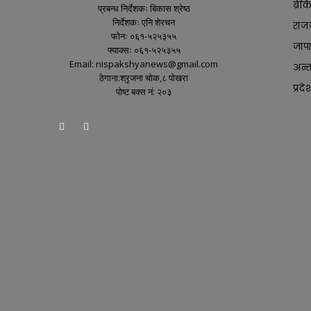
ब्रे
प्रबन्ध निर्देशकः बिकास श्रेष्ठ
निर्देशकः एनि शेरचन
राज
फोनः ०६१-५२५३५५
जाप
फ्याक्सः ०६१-५२५३५५
Email: nispakshyanews@gmail.com
अन्तर
ठेगाना:श्रृजना चोक,८ पोखरा
प्रदे
पोष्ट बक्स नं: २०३