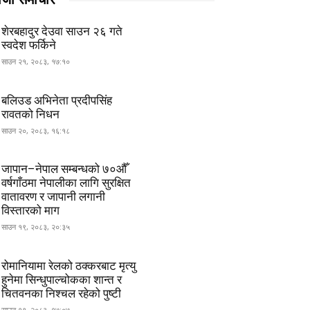
शेरबहादुर देउवा साउन २६ गते
स्वदेश फर्किने
साउन २१, २०८३, १७:१०
बलिउड अभिनेता प्रदीपसिंह
रावतको निधन
साउन २०, २०८३, १६:१८
जापान–नेपाल सम्बन्धको ७०औँ
वर्षगाँठमा नेपालीका लागि सुरक्षित
वातावरण र जापानी लगानी
विस्तारको माग
साउन १९, २०८३, २०:३५
रोमानियामा रेलको ठक्करबाट मृत्यु
हुनेमा सिन्धुपाल्चोकका शान्त र
चितवनका निश्चल रहेको पुष्टी
साउन १९, २०८३, १७:०७