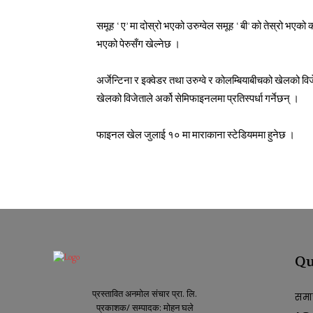
समूह ‘ए’ मा दोस्रो भएको उरुग्वेल समूह ‘बी’ को तेस्रो भएको क
भएको पेरुसँग खेल्नेछ ।
अर्जेन्टिना र इक्वेडर तथा उरुग्वे र कोलम्बियाबीचको खेलको वि
खेलको विजेताले अर्को सेमिफाइनलमा प्रतिस्पर्धा गर्नेछन् ।
फाइनल खेल जुलाई १० मा माराकाना स्टेडियममा हुनेछ ।
Qu
प्रस्तावित अनमोल संचार प्रा. लि.
समा
प्रकाशक/ सम्पादक: मोहन घले