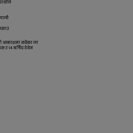
ार्थीले
पाली
क्राउ
को आकाशमा सधैका ला
िस र १४ बर्षिय देवेन