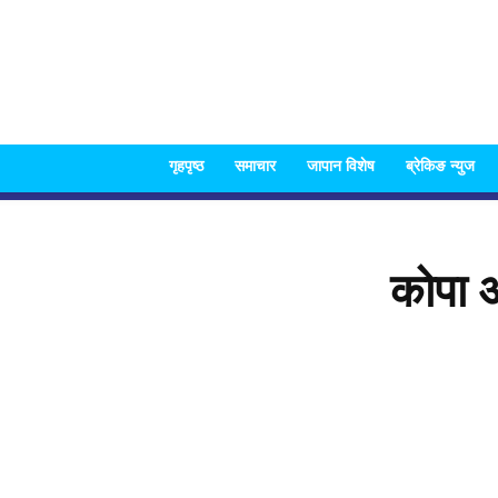
गृहपृष्ठ
समाचार
जापान विशेष
ब्रेकिङ न्युज
कोपा 