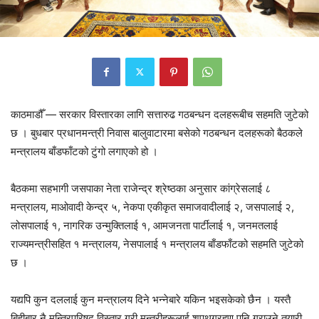
काठमाडौँ — सरकार विस्तारका लागि सत्तारुढ गठबन्धन दलहरूबीच सहमति जुटेको
छ । बुधबार प्रधानमन्त्री निवास बालुवाटारमा बसेको गठबन्धन दलहरूको बैठकले
मन्त्रालय बाँडफाँटको टुंगो लगाएको हो ।
बैठकमा सहभागी जसपाका नेता राजेन्द्र श्रेष्ठका अनुसार कांग्रेसलाई ८
मन्त्रालय, माओवादी केन्द्र ५, नेकपा एकीकृत समाजवादीलाई २, जसपालाई २,
लोसपालाई १, नागरिक उन्मुक्तिलाई १, आमजनता पार्टीलाई १, जनमतलाई
राज्यमन्त्रीसहित १ मन्त्रालय, नेसपालाई १ मन्त्रालय बाँडफाँटको सहमति जुटेको
छ ।
यद्यपि कुन दललाई कुन मन्त्रालय दिने भन्नेबारे यकिन भइसकेको छैन । यस्तै
बिहीबार नै मन्त्रिपरिषद्‍ विस्तार गरी मन्त्रीहरूलाई शपथग्रहण पनि गराउने तयारी