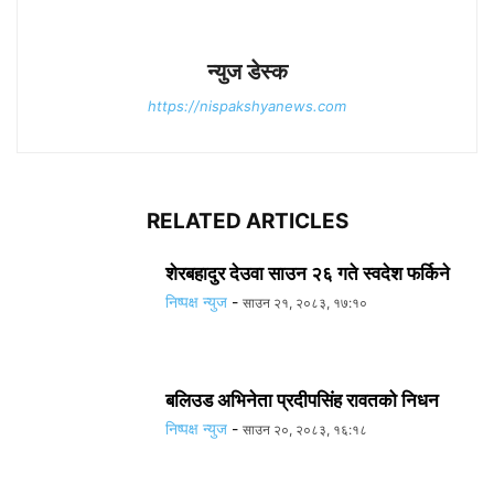
न्युज डेस्क
https://nispakshyanews.com
RELATED ARTICLES
शेरबहादुर देउवा साउन २६ गते स्वदेश फर्किने
निष्पक्ष न्युज
-
साउन २१, २०८३, १७:१०
बलिउड अभिनेता प्रदीपसिंह रावतको निधन
निष्पक्ष न्युज
-
साउन २०, २०८३, १६:१८