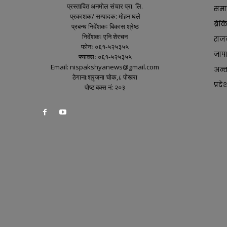
प्रस्तावित अनमोल संचार प्रा. लि.
समा
प्रकाशक/ सम्पादक: मोहन घले
ब्रे
प्रबन्ध निर्देशकः बिकास श्रेष्ठ
निर्देशकः एनि शेरचन
राज
फोनः ०६१-५२५३५५
जाप
फ्याक्सः ०६१-५२५३५५
Email: nispakshyanews@gmail.com
अन्तर
ठेगाना:श्रृजना चोक,८ पोखरा
प्रदे
पोष्ट बक्स नं: २०३