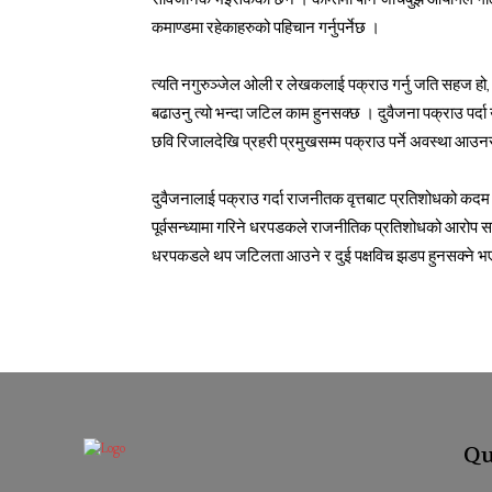
सार्वजनिक भइसकेको छैन । कम्तिमा पनि जाँचबुझ आयोगले गो
कमाण्डमा रहेकाहरुको पहिचान गर्नुपर्नेछ ।
त्यति नगुरुञ्जेल ओली र लेखकलाई पक्राउ गर्नु जति सहज हो,
बढाउनु त्यो भन्दा जटिल काम हुनसक्छ । दुवैजना पक्राउ पर्दा
छवि रिजालदेखि प्रहरी प्रमुखसम्म पक्राउ पर्ने अवस्था आउ
दुवैजनालाई पक्राउ गर्दा राजनीतक वृत्तबाट प्रतिशोधको क
पूर्वसन्ध्यामा गरिने धरपडकले राजनीतिक प्रतिशोधको आरोप सामन
धरपकडले थप जटिलता आउने र दुई पक्षविच झडप हुनसक्ने भए
Qu