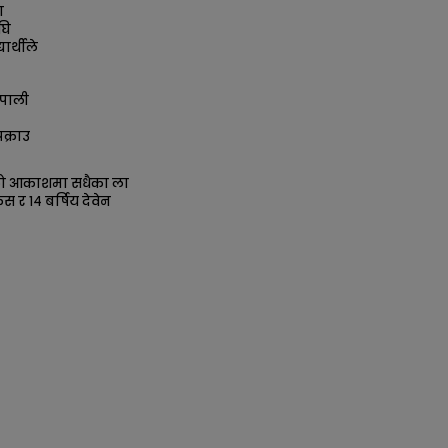
ा
घि
ार्थीले
पाली
क्राउ
को आकाशमा सधैका ला
िस र १४ बर्षिय देवेन