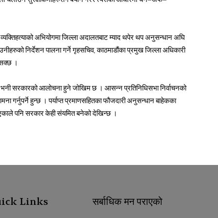
ली चलाउने सुरक्षाकर्मीहरुसँग बयान गरेर त्यसका आधारमा चेन–अफ–
 व्यक्तिहत्याको अभियोगमा जिल्ला अदालतबाट म्याद थपेर थप अनुसन्धान अघि
 उनीहरुको निर्देशन पालना गर्ने गृहसचिव, काठमाडौंका प्रमुख जिल्ला अधिकारी
नसक्छ ।
दम भनी सरकारको आलोचना हुने जोखिम छ । आसन्न प्रतिनिधिसभा निर्वाचनको
ा गर्नुपर्ने हुन्छ । पर्याप्त प्रमाणसहितका फौजदारी अनुसन्धान बाहेकका
काले पनि सरकार केही संयमित बनेको देखिन्छ ।
ick Links
सर्बाधिक मन पराएको