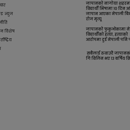
जापानको नागोया शहरम
चार
विद्यार्थी भिषामा १० दिन अ
किङ न्युज
जापान आएका नेपाली बिद्य
रोज मृत्यू
नीति
जापानको फुकुओकामा ने
ान विशेष
विद्यार्थीको हत्या, हत्याको
आरोपमा दुई नेपाली पनि प
्राष्ट्रिय
श
सबैलाई रुवाउदै जापान
गि विलिन भए १३ बर्षिय क्र