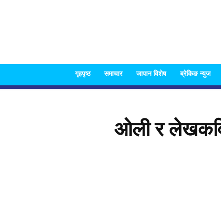
गृहपृष्ठ
समाचार
जापान विशेष
ब्रेकिङ न्युज
ओली र लेखकविर