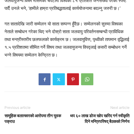
जलवायुजन्य विषम मौसमको चपेटामा विश्वको ८५ प्रतिशत जनसंख्या परेको स्पष्ट
पार्दै उनले भने, ‘हामीले हाम्रा प्रतिबद्धतालाई कार्ययोजनामा बदल्नु जरुरी छ।’
गत सातादेखि जारी सम्मेलन यो साता सम्पन्न हुँदैछ। सम्मेलनको सुरुमा विश्वका
नेताले सम्बोधन गरेका थिए भने दोस्रो साता जलवायु परिवर्तनसम्बन्धी प्राविधिक
तथा मन्त्रीस्तरीय छलफलको कार्यक्रम छ। जलवायुवित्त, पृथ्वीको तापमान वृद्धिलाई
१.५ प्रतिशतमा सीमित गर्ने विषय तथा जलवायुजन्य विपद्लाई कसरी सम्बोधन गर्ने
भन्ने विषयमा सम्मेलन केन्द्रित छ।
Previous article
Next article
सामूहिक बलात्कारको आरोपमा तीन युवक
थप ६० लाख डोज खोप खरिद गर्न स्वीकृति
पक्राउ
दिने मन्त्रिपरिषद् बैठकको निर्णय