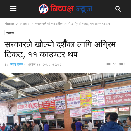
Home
समाचार
सरकारले खोल्यो दशैँका लागि अग्रिम टिकट, ११ काउण्टर थप
समाचार
सरकारले खोल्यो दशैँका लागि अग्रिम
टिकट, ११ काउण्टर थप
23
0
By
न्युज डेस्क
-
अशोज ११, २०७८, १२:१२