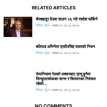
RELATED ARTICLES
शेरबहादुर देउवा साउन २६ गते स्वदेश फर्किने
निष्पक्ष न्युज
-
साउन २१, २०८३, १७:१०
बलिउड अभिनेता प्रदीपसिंह रावतको निधन
निष्पक्ष न्युज
-
साउन २०, २०८३, १६:१८
रोमानियामा रेलको ठक्करबाट मृत्यु हुनेमा
सिन्धुपाल्चोकका शान्त र चितवनका निश्चल
रहेको...
निष्पक्ष न्युज
-
साउन १९, २०८३, १७:०७
NO COMMENTS