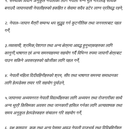
१. संस्थाको विधान अनुकुल नेपालीका लागि नेपाली भन्ने मुल नारालाई सार्थक
बनाउदै जापानवासी नेपालीहरुको हकहित र सेवामा सदैव डटेर लाग्न प्रतिवद्ध रहने,
२. नेपाल–जापान मैत्री सम्वन्ध थप सुद्धृढ गर्न कुटनीतिक तथा जनस्तरबाट पहल
गर्ने,
३.व्यवसायी, श्रमिक,पेशागत तथा अन्य क्षेत्रमा आवद्ध हुनुभएकाहरुका लागि
कानुनी,भाषागत एवं अन्य समस्याहरुमा सहयोग गर्दै विभिन्न रुपमा जापानी क्षेत्रबाट
पाउन सकिने अवसरहरुको खोजीका लागि पहल गर्ने,
४. नेपाली महिला दिदीवहिनीहरुको श्रम, सीप तथा भाषागत समस्या समाधानका
लागि हेल्पडेक्स तयार गरि सहयोग पुर्याउने,
५.जापानमा अध्ययनरत नेपाली विद्यार्थीहरुका लागि अध्ययन तथा रोजगारीका साथै
अन्य थुप्रै किसिमका अवसर तथा जानकारी हासिल गर्नका लागि अत्यावश्यक तथा
समय अनुकुल हेल्पडेस्कहरु संचालन गरि सहयोग गर्ने,
६. दक्ष कामदार, कुक तथा अन्य पेसामा आवद्ध नेपाली दाजुभाई तथा दिदिबहिनीहरु