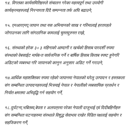
१४. विगतका कार्यसमितिहरुले संचालन गरेका महत्वपूर्ण तथा उपयोगी
कार्यक्रमहरुलाई निरन्तरता दिदै सम्पन्नता तर्फ अघि बढाउने,
१५. एनआरएनए,जापान तथा यस अभियानको साख र गरिमालाई हरतरहले
जोगाउनका लागि सांगठानिक कामलाई चुस्तदुरुस्त राख्ने,
१६. संस्थाको हरेक ३÷३ महिनाको आम्दानी र खर्चको हिसाब पारदर्शी रुपमा
संस्थाको वेबसाईट मार्फÞत सार्वजनिक गर्ने र बार्षिक हिसाब किताब स्पष्ट हुनेगरि
अडिटको व्यबस्था गरि जापानको कानुन अनुसार अडिट गर्ने गराउने,
१७.आर्थिक महाशक्तिका रुपमा रहेको जापानमा नेपालको घरेलु उत्पादन र हस्तकला
संग सम्बन्धित उत्पादनहरुलाई भित्र्याई नेपाल र नेपालीको व्यबसायिक प्रवर्धन र
निर्यात क्षमतमा अभिवृद्धि गर्न सहयोग गर्ने,
१८.दुर्घटना,भबितब्य,बेपता र अलपत्रमा परेका नेपाली दाजुभाई एवं दिदीबहिनीहरु
संग सम्बन्धित घटनाहरुमा संस्थाले विशुद्ध सेवाभाव राखेर पिडित पक्षलाई सहयोग र
सहजिकरण गर्ने,