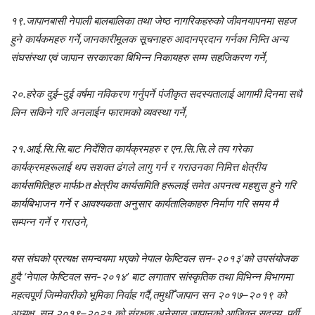
१९.जापानबासी नेपाली बालबालिका तथा जेष्ठ नागरिकहरुको जीवनयापनमा सहज
हुने कार्यकमहरु गर्ने,जानकारीमूलक सूचनाहरु आदानप्रदान गर्नका निम्ति अन्य
संघसंस्था एवं जापान सरकारका बिभिन्न निकायहरु सम्म सहजिकरण गर्ने,
२०.हरेक दुई–दुई वर्षमा नविकरण गर्नुपर्ने पंजीकृत सदस्यतालाई आगामी दिनमा सधै
लिन सकिने गरि अनलाईन फारामको व्यवस्था गर्ने,
२१.आई.सि.सि.बाट निर्देशित कार्यक्रमहरु र एन.सि.सि.ले तय गरेका
कार्यक्रमहरूलाई थप सशक्त ढंगले लागु गर्न र गराउनका निमित्त क्षेत्रीय
कार्यसमितिहरु मार्फÞत क्षेत्रीय कार्यसमिति हरूलाई समेत अपनत्व महशुस हुने गरि
कार्यबिभाजन गर्ने र आवश्यकता अनुसार कार्यतालिकाहरु निर्माण गरि समय मै
सम्पन्न गर्ने र गराउने,
यस संघको प्रत्यक्ष समन्वयमा भएको नेपाल फेष्टिवल सन-२०१३’को उपसंयोजक
हुदै ‘नेपाल फेष्टिवल सन-२०१४’ बाट लगातार सांस्कृतिक तथा विभिन्न विभागमा
महत्वपूर्ण जिम्मेवारीको भूमिका निर्वाह गर्दै,तमुधीँ जापान सन २०१७–२०१९ को
अध्यक्ष, सन २०१९–२०२१ को संरक्षक,अनेसास,जापानको आजिवन सदस्य, पूर्वी