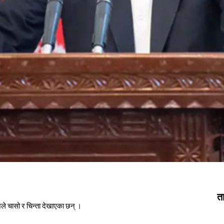
त
ले चासो र चिन्ता देखाएका छन् ।