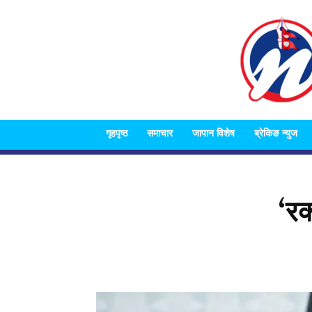
गृहपृष्ठ
समाचार
जापान विशेष
ब्रेकिङ न्युज
‘रक