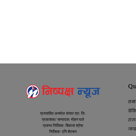
Qu
समा
ब्रे
प्रस्तावित अनमोल संचार प्रा. लि.
प्रकाशक/ सम्पादक: मोहन घले
राज
प्रबन्ध निर्देशकः बिकास श्रेष्ठ
जाप
निर्देशकः एनि शेरचन