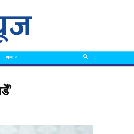
अन्य
डेँ’