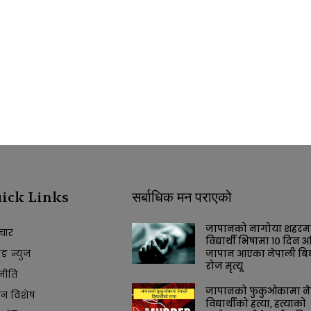
ick Links
सर्बाधिक मन पराएको
जापानको नागोया शहरम
चार
विद्यार्थी भिषामा १० दिन अ
किङ न्युज
जापान आएका नेपाली बिद्य
रोज मृत्यू
नीति
जापानको फुकुओकामा ने
ान विशेष
विद्यार्थीको हत्या, हत्याको