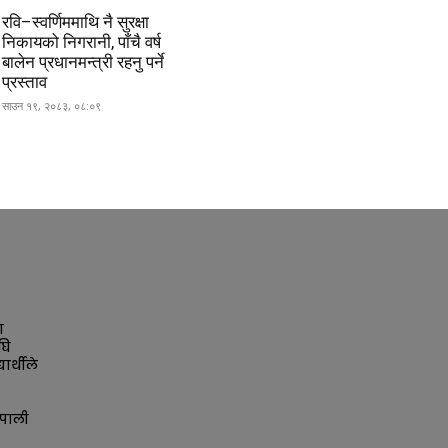
रवि–स्वर्णिममाथि नै सुरक्षा
निकायको निगरानी, पाँचै वर्ष
बालेन प्रधानमन्त्री रहनु पर्ने
प्रस्ताव
साउन १९, २०८३, ०८:०९
ा
घि
ार्थीले
पाली