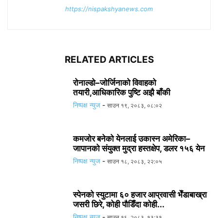
https://nispakshyanews.com
RELATED ARTICLES
रोनाल्डो–जोर्जिनाको विवाहको
तयारी,आधिकारिक पुष्टि अझै बाँकी
निष्पक्ष न्युज
-
साउन १९, २०८३, ०८:०२
कमजोर बनेको येनलाई उकास्न अमेरिका–
जापानको संयुक्त मुद्रा हस्तक्षेप, डलर १५६ येन
निष्पक्ष न्युज
-
साउन १८, २०८३, २२:०५
स्पेनको स्युटामा ६० हजार आप्रवासी भेँडाबाख्रा
जसरी छिरे, कोही पौडिँदा कोही...
निष्पक्ष न्युज
-
साउन १६, २०८३, १३:३१