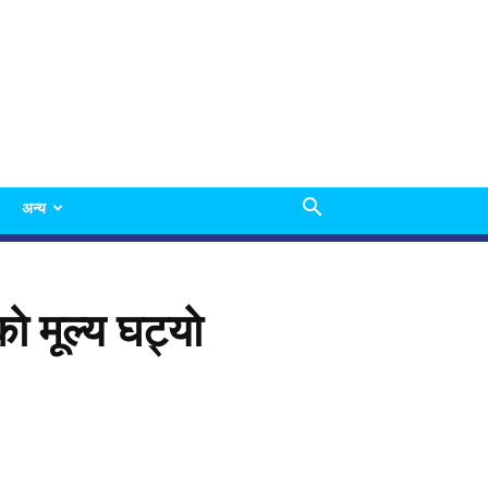
अन्य
े मूल्य घट्याे