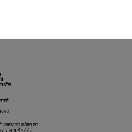
ा
घि
ार्थीले
पाली
क्राउ
को आकाशमा सधैका ला
िस र १४ बर्षिय देवेन