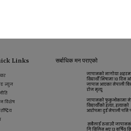
ick Links
सर्बाधिक मन पराएको
जापानको नागोया शहरम
चार
विद्यार्थी भिषामा १० दिन अ
किङ न्युज
जापान आएका नेपाली बिद्य
रोज मृत्यू
नीति
जापानको फुकुओकामा ने
ान विशेष
विद्यार्थीको हत्या, हत्याको
आरोपमा दुई नेपाली पनि प
्राष्ट्रिय
श
सबैलाई रुवाउदै जापान
गि विलिन भए १३ बर्षिय क्र