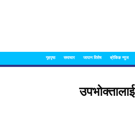
गृहपृष्ठ
समाचार
जापान विशेष
ब्रेकिङ न्युज
उपभोक्तालाई र