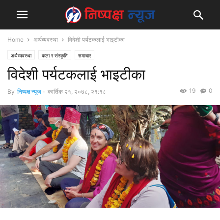
Home
अर्थव्यवस्था
विदेशी पर्यटकलाई भाइटीका
अर्थव्यवस्था
कला र संस्कृति
समाचार
विदेशी पर्यटकलाई भाइटीका
19
0
By
निष्पक्ष न्युज
-
कार्तिक २१, २०७८, २१:१८