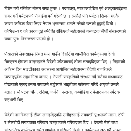
विशेष गरी यतिबेला मौसम सफा हुन्छ । पदयात्रा, प्याराग्लाईडिङ एवं अल्ट्रालाईटमा
सयर गर्ने पर्यटकको रोजाईमा पर्ने गरेको छ । त्यसैले पनि पर्यटन सिजन भएकै
कारण कतिपय विदा लिएर नेपाल भ्रमणमा आउने गरेको उनको बुझाई थियो ।
कोभिड–१९ को कारण दुई बर्षदेखि रोकिएको महोत्सवले यसपटक चौधौं संस्करणको
रुपमा पुनः निरन्तरता पाएको हो ।
पोखराको लेकसाइड स्थित मम्स गार्डेन रिसोर्टमा आयोजित कार्यक्रममा रेन्वो
चिल्ड्रन होमका छात्राहरुले विदेशी पर्यटकलाई टीका लगाइदिएका थिए । तिहारको
अन्तिम दिन भाइटीकाका अवसरमा आयोजित महोत्सवमा विदेशी नागरिकले
उत्साहपूर्वक सहभागिता जनाए । नेपाली संस्कृतिको संरक्षण गर्दै यसैका माध्यमबाट
पोखराको प्रबद्र्धनमा सघाउने उद्धेश्यले भाइटीका महोत्सव गरिदैं आएको उनले
बताए । यो पटक चीन, रसिया, जर्मनी, फ्रान्स, कम्बोडिया र बेलारुसका पर्यटक
सहभागी थिए ।
विदेशी नागरिकलाई टीका लगाइदिएपछि उनीहरुलाई सयपत्री पूmलको माला, टोपी
र सेलरोटी लगायतका परिकार छात्राहरुले पस्किएका थिए । देउसी भैलो तथा
सांस्कृतिक कार्यक्रम समेत आयोजना गरिएको थियो । कार्यक्रम सुरु गर्दै संघका