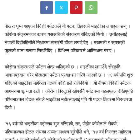
पोखरा घुम्न आएका विदेशी पर्यटकले यो पटक तिहारको भाइटीका लगाएका छन् ।
कोरोना संक्रमणका कारण यसअघिको संस्करण रोकिएको थियो । उनीहरुलाई
नेपाली दिदीबहिनीले निधारमा सप्तरंगी टीका लगाईदिए । मखमली र सयपत्री
फूलको माला गलामा सिउरिदिए । विभिन्न परिकारले आतित्थता गराए ।
कोरोना संक्रमणले पर्यटन क्षेत्र थलिएको छ । भाइटीका लगाउँदै सँस्कृति
आदानप्रदान गरेर पोखरामा पर्यटन प्रवद्र्धन गरिदैं आएको छ । १६ वर्षअघि शुरु
गरिएको भाइटीका महोत्सव गतवर्ष कोरोनाले रोकिदियो । यो बीचमा विदेशी पर्यटक
आगमनमा शून्यता रह्यो । कोरोना विरुद्धको खोपसँगै पर्यटनमा चहलपहल देखिएपछि
पश्चिमाञ्चल होटल संघले भाइटीका महोत्सवलाई पनि यो पटक तिहारमा निरन्तरता
दियो ।
‘१६ वर्षभयो भाइटीका महोत्सव शुरु गरिएको, तर, पोहोर कोरोनाले रोक्यो,’
पश्चिमाञ्चल होटल संघका अध्यक्ष लक्ष्मण सुवेदीले भने, ‘१४ वर्ष निरन्तर महोत्सव
मनायौं । गएको दुईवर्ष भने कोरोनाले स्थगित गर्यौं ।’ सुस्ताएको पर्यटनमा नयाँ