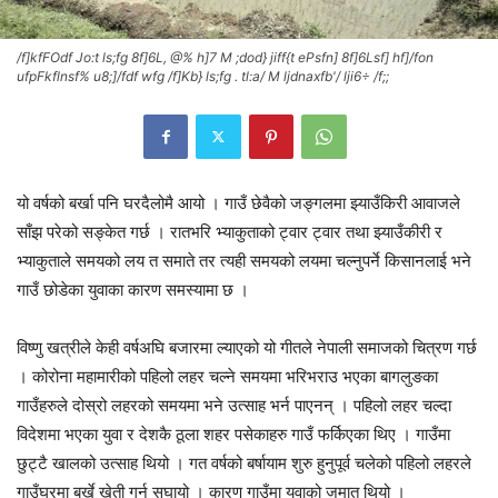
/f]kfFOdf Jo:t ls;fg 8f]6L, @% h]7 M ;dod} jiff{t ePsfn] 8f]6Lsf] hf]/fon
ufpFkflnsf% u8;]/fdf wfg /f]Kb} ls;fg . tl:a/ M ljdnaxfb'/ lji6÷ /f;;
यो वर्षको बर्खा पनि घरदैलोमै आयो । गाउँ छेवैको जङ्गलमा झ्याउँकिरी आवाजले
साँझ परेको सङ्केत गर्छ । रातभरि भ्याकुताको ट्वार ट्वार तथा झ्याउँकीरी र
भ्याकुताले समयको लय त समाते तर त्यही समयको लयमा चल्नुपर्ने किसानलाई भने
गाउँ छोडेका युवाका कारण समस्यामा छ ।
विष्णु खत्रीले केही वर्षअघि बजारमा ल्याएको यो गीतले नेपाली समाजको चित्रण गर्छ
। कोरोना महामारीको पहिलो लहर चल्ने समयमा भरिभराउ भएका बागलुङका
गाउँहरुले दोस्रो लहरको समयमा भने उत्साह भर्न पाएनन् । पहिलो लहर चल्दा
विदेशमा भएका युवा र देशकै ठूला शहर पसेकाहरु गाउँ फर्किएका थिए । गाउँमा
छुट्टै खालको उत्साह थियो । गत वर्षको बर्षायाम शुरु हुनुपूर्व चलेको पहिलो लहरले
गाउँघरमा बर्खे खेती गर्न सघायो । कारण गाउँमा युवाको जमात थियो ।