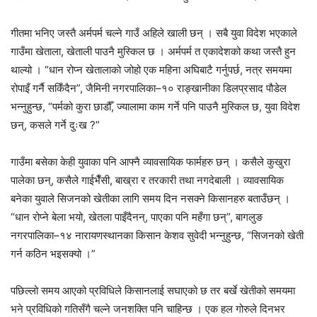
गीतमा भनिए जस्तै अर्मपर्म चल्ने गाउँ अहिले खाली छन् । सबै युवा विदेश भएकाले
गाउँमा खेताला, खेताली पाउनै मुस्किल छ । अर्मपर्म त एकादेशको कथा जस्तै हुन
थाल्यो । “धान रोप्न खेतालाको जोहो एक महिना अघिबाटै गर्नुपर्छ, नत्र समयमा
रोपाइँ गर्नै सकिँदैन”, जैमिनी नगरपालिका–१० राङ्खानीका डिलप्रसाद पौडेल
भन्नुहुन्छ, “पर्मको कुरा छाडौँ, ज्यालामा काम गर्ने पनि पाउनै मुस्किल छ, युवा विदेश
छन्, कसले गर्ने दुःख ?”
गाउँमा बसेका केही युवाका पनि आफ्नै व्यावसायिक फार्महरु छन् । कसैले कुखुरा
पालेका छन्, कसैले गाईभैँसी, बाख्रा र तरकारी तथा नगदेबाली । व्यावसायिक
बनेका युवाले सिजनको खेतीका लागि समय दिन नसक्ने किसानहरु बताउँछन् ।
“धान रोप्ने बेला भयो, खेतला पाइँदैनन्, पाएका पनि महँगा छन्”, बागलुङ
नगरपालिका–१४ नारायणस्थानका किसान केशव सुवेदी भन्नुहुन्छ, “सिजनको खेती
गर्न कठिन भइसक्यो ।”
पछिल्लो समय आएको प्रविधिले किसानलाई सघाएको छ तर बर्खे खेतीको समयमा
भने प्रविधिको गतिसँगै चल्ने जनशक्ति पनि चाहिन्छ । एक हल गोरुले दिनभर