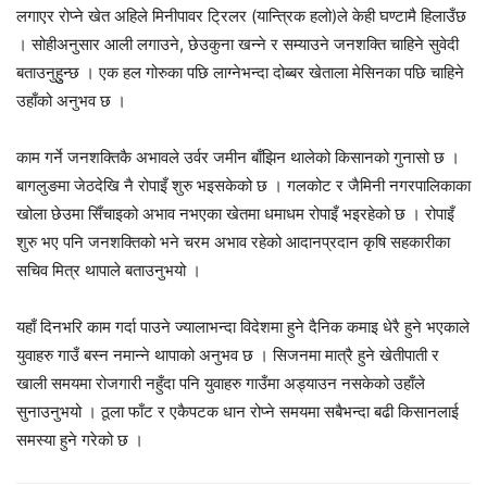
लगाएर रोप्ने खेत अहिले मिनीपावर ट्रिलर (यान्त्रिक हलो)ले केही घण्टामै हिलाउँछ
। सोहीअनुसार आली लगाउने, छेउकुना खन्ने र सम्याउने जनशक्ति चाहिने सुवेदी
बताउनुहुुन्छ । एक हल गोरुका पछि लाग्नेभन्दा दोब्बर खेताला मेसिनका पछि चाहिने
उहाँको अनुभव छ ।
काम गर्ने जनशक्तिकै अभावले उर्वर जमीन बाँझिन थालेको किसानको गुनासो छ ।
बागलुङमा जेठदेखि नै रोपाइँ शुरु भइसकेको छ । गलकोट र जैमिनी नगरपालिकाका
खोला छेउमा सिँचाइको अभाव नभएका खेतमा धमाधम रोपाइँ भइरहेको छ । रोपाइँ
शुरु भए पनि जनशक्तिको भने चरम अभाव रहेको आदानप्रदान कृषि सहकारीका
सचिव मित्र थापाले बताउनुभयो ।
यहाँ दिनभरि काम गर्दा पाउने ज्यालाभन्दा विदेशमा हुने दैनिक कमाइ धेरै हुने भएकाले
युवाहरु गाउँ बस्न नमान्ने थापाको अनुभव छ । सिजनमा मात्रै हुने खेतीपाती र
खाली समयमा रोजगारी नहुँदा पनि युवाहरु गाउँमा अड्याउन नसकेको उहाँले
सुनाउनुभयो । ठूला फाँट र एकैपटक धान रोप्ने समयमा सबैभन्दा बढी किसानलाई
समस्या हुने गरेको छ ।