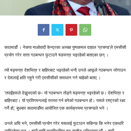
काठमाडौं । नेकपा माओवादी केन्द्रका अध्यक्ष पुष्पकमल दाहाल ‘प्रचण्ड’ले एमसीसी
प्रयोग गरेर सत्ता गठबन्धन फुटाउने षडयन्त्र भइरहेको बताएका छन् ।
त्यो षड्यन्त्र देशभित्र र बाहिरबाट भइरहेको भन्दै उनले आफूले गठबन्धन जोगाउन
र देशलाई क्षति नहुने गरी एमसीसीको समाधान गर्न चाहेको बताए ।
‘तपाईंहरूले देख्नुभएको छ– यो गठबन्धन तोड्ने षड्यन्त्र भइरहेको छ। देशभित्र र
बाहिरबाट। यो प्रतिगमनलाई परास्त गर्न बनेको गठबन्धन हो। यसले राष्ट्रको रक्षा
गर्ने हो,’ बुधबार काठमाडौंमा आयोजित एक कार्यक्रममा प्रचण्डले भने ।
उनले अघि भने, एमसीसी प्रयोग गरेर यसलाई फुटाउन सकिन्छ कि भनेर एकथरि
लागिरहेका छन् । हामी चाहिं यथास्थितिमा हुन सक्दैन भनिराख्या छौं । हामी