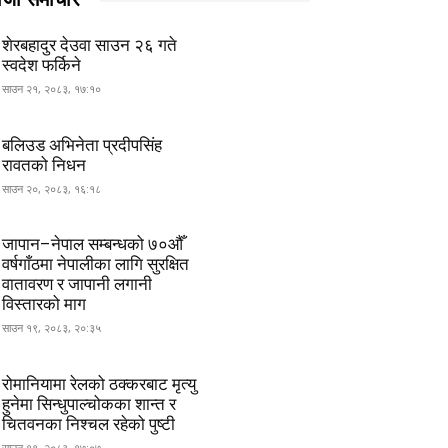
शेरबहादुर देउवा साउन २६ गते
स्वदेश फर्किने
साउन २१, २०८३, १७:१०
बलिउड अभिनेता प्रदीपसिंह
रावतको निधन
साउन २०, २०८३, १६:१८
जापान–नेपाल सम्बन्धको ७०औँ
वर्षगाँठमा नेपालीका लागि सुरक्षित
वातावरण र जापानी लगानी
विस्तारको माग
साउन १९, २०८३, २०:३५
रोमानियामा रेलको ठक्करबाट मृत्यु
हुनेमा सिन्धुपाल्चोकका शान्त र
चितवनका निश्चल रहेको पुष्टी
साउन १९, २०८३, १७:०७