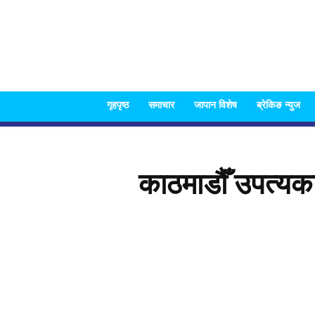
गृहपृष्ठ
समाचार
जापान विशेष
ब्रेकिङ न्युज
काठमाडौँ उपत्यकाम