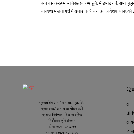
अनावश्यकरूपमा मानिसहरू जम्मा हुने, भीडभाड गर्ने, सभा जुलुस
मापदण्ड पालना गरी भीडभाड नगरी मनाउन आदेशमा भनिएको 
Qu
प्रस्तावित अनमोल संचार प्रा. लि.
समा
प्रकाशक/ सम्पादक: मोहन घले
ब्रे
प्रबन्ध निर्देशकः बिकास श्रेष्ठ
निर्देशकः एनि शेरचन
राज
फोनः ०६१-५२५३५५
जाप
फ्याक्सः ०६१-५२५३५५