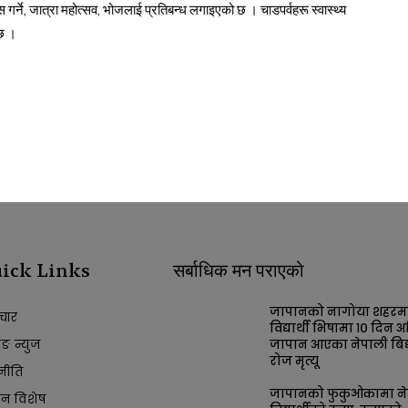
 गर्ने, जात्रा महोत्सव, भोजलाई प्रतिबन्ध लगाइएको छ । चाडपर्वहरू स्वास्थ्य
छ ।
ick Links
सर्बाधिक मन पराएको
जापानको नागोया शहरम
चार
विद्यार्थी भिषामा १० दिन अ
किङ न्युज
जापान आएका नेपाली बिद्य
रोज मृत्यू
नीति
जापानको फुकुओकामा ने
ान विशेष