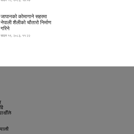
जापानको कोमागाने सहरमा
नेपाली शैलीको चौतारो निर्माण
गरिने
साउन १९, २०८३, ११:२२
ा
घि
ार्थीले
पाली