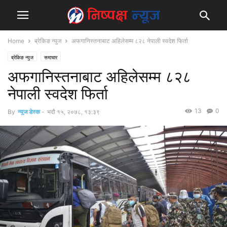
Home
ब्रेकिङ न्युज
अफगानिस्तनाबाट अहिलेसम्म ८२८ नेपाली स्वदेश फिर्ता
ब्रेकिङ न्युज
समाचार
अफगानिस्तनाबाट अहिलेसम्म ८२८
नेपाली स्वदेश फिर्ता
13
0
By
न्युज डेस्क
-
भदौ १५, २०७८, १३:३९