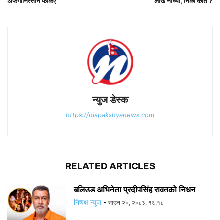
अफगानिस्तान फर्किए
लाख नाघ्यो, निको कति ?
न्युज डेस्क
https://nispakshyanews.com
RELATED ARTICLES
बलिउड अभिनेता प्रदीपसिंह रावतको निधन
निष्पक्ष न्युज
-
साउन २०, २०८३, १६:१८