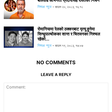
बलिउड अभिनेता प्रदीपसिंह रावतको निधन
निष्पक्ष न्युज
-
साउन २०, २०८३, १६:१८
रोमानियामा रेलको ठक्करबाट मृत्यु हुनेमा
सिन्धुपाल्चोकका शान्त र चितवनका निश्चल
रहेको...
निष्पक्ष न्युज
-
साउन १९, २०८३, १७:०७
NO COMMENTS
LEAVE A REPLY