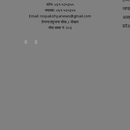
राज
फोनः ०६१-५२५३५५
जाप
फ्याक्सः ०६१-५२५३५५
Email: nispakshyanews@gmail.com
अन्तर
ठेगाना:श्रृजना चोक,८ पोखरा
प्रदे
पोष्ट बक्स नं: २०३