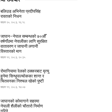
बलिउड अभिनेता प्रदीपसिंह
रावतको निधन
साउन २०, २०८३, १६:१८
जापान–नेपाल सम्बन्धको ७०औँ
वर्षगाँठमा नेपालीका लागि सुरक्षित
वातावरण र जापानी लगानी
विस्तारको माग
साउन १९, २०८३, २०:३५
रोमानियामा रेलको ठक्करबाट मृत्यु
हुनेमा सिन्धुपाल्चोकका शान्त र
चितवनका निश्चल रहेको पुष्टी
साउन १९, २०८३, १७:०७
जापानको कोमागाने सहरमा
नेपाली शैलीको चौतारो निर्माण
गरिने