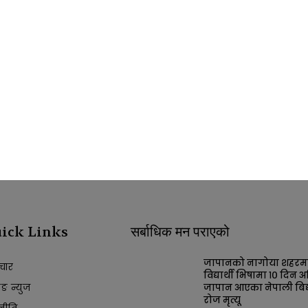
ick Links
सर्बाधिक मन पराएको
जापानको नागोया शहरम
चार
विद्यार्थी भिषामा १० दिन अ
किङ न्युज
जापान आएका नेपाली बिद्य
रोज मृत्यू