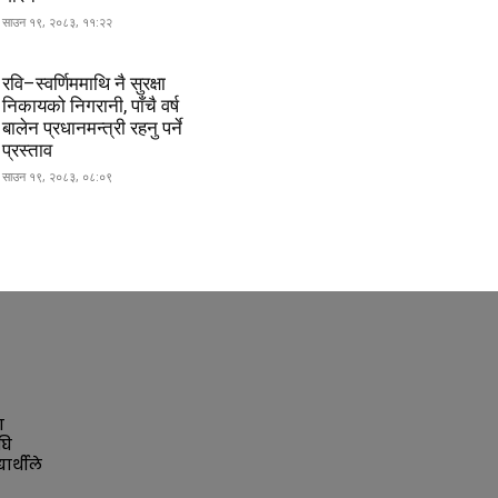
साउन १९, २०८३, ११:२२
रवि–स्वर्णिममाथि नै सुरक्षा
निकायको निगरानी, पाँचै वर्ष
बालेन प्रधानमन्त्री रहनु पर्ने
प्रस्ताव
साउन १९, २०८३, ०८:०९
ा
घि
ार्थीले