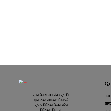
Qu
प्रस्तावित अनमोल संचार प्रा. लि.
समा
प्रकाशक/ सम्पादक: मोहन घले
ब्रे
प्रबन्ध निर्देशकः बिकास श्रेष्ठ
निर्देशकः एनि शेरचन