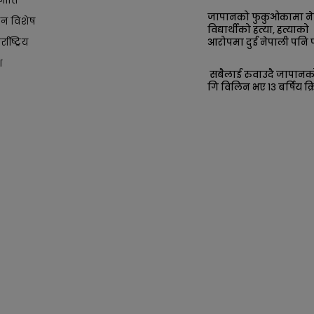
नीति
जापानको फुकुओकामा ने
ान विशेष
विद्यार्थीको हत्या, हत्याको
आरोपमा दुई नेपाली पनि प
्राष्ट्रिय
श
सबैलाई रुवाउदै जापान
गि विलिन भए १३ बर्षिय क्र