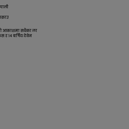
पाली
क्राउ
को आकाशमा सधैका ला
िस र १४ बर्षिय देवेन