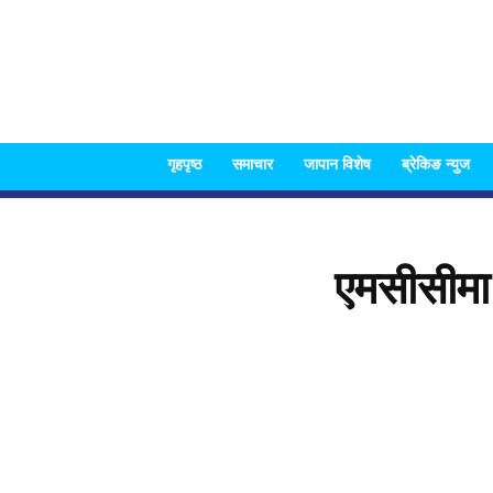
गृहपृष्ठ
समाचार
जापान विशेष
ब्रेकिङ न्युज
एमसीसीमा