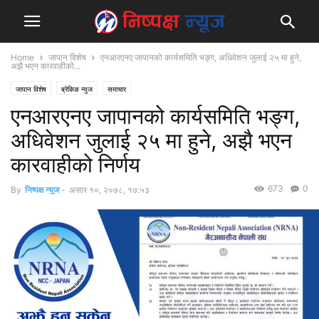
Home
जापान विशेष
एनआरएनए जापानको कार्यसमिति भ‌ङ्ग, अधिवेशन जुलाई २५ मा हुने,
अझै भएन कारवाहीको...
जापान विशेष
ब्रेकिङ न्युज
समाचार
एनआरएनए जापानको कार्यसमिति भ‌ङ्ग,
अधिवेशन जुलाई २५ मा हुने, अझै भएन
कारवाहीको निर्णय
673
0
By
निष्पक्ष न्युज
-
असार १०, २०७८, १७:५३