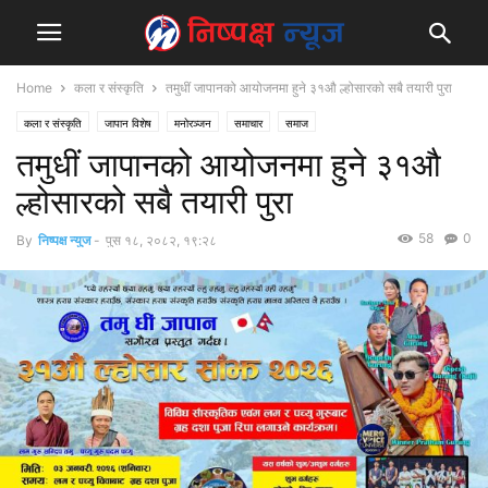
Home
कला र संस्कृति
तमुधीं जापानको आयोजनमा हुने ३१औ ल्होसारको सबै तयारी पुरा
कला र संस्कृति
जापान विशेष
मनोरञ्जन
समाचार
समाज
तमुधीं जापानको आयोजनमा हुने ३१औ
ल्होसारको सबै तयारी पुरा
58
0
By
निष्पक्ष न्युज
-
पुस १८, २०८२, १९:२८