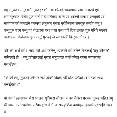
तमु (गुरुङ) समुदयले गुरुङहरुको नयां बर्षलाई भब्यताका साथ मनाउवे एवं
लामागुरुबाट विशेष पुजा गर्ने मिठो परिकार खाने एवं आफ्नो भाषा र संस्कृती एवं
नाचगानगरी मनाउने परम्परा अनुसार गुरुङ पुरोहितहरु लमगुरु सन्दीप तमु र
पच्युगुरु पदम पच्यु को नेतृत्वमा ग्रह दशा पूजा गरि रिपा लगाइ शुरु गरिने भएको
कार्यक्रम संयोजक कुल तमु( गुरुङ) ले जानकारी दिनुभएको छ ।
ल्हो’ को अर्थ वर्ष र ‘सार’ को अर्थ फेरिनु भएकाले वर्ष फेरिने दिनलाई ‘तमु ल्होसार’
भनिएको हो । तमु ल्होसारलाई गुरुङ समुदायले नयाँ वर्षका रुपमा भव्यरुपमा
मनाउँछन् ।
“यो वर्ष तमु (गुरुङ) ल्होसार सर्प ल्होको बिदाई गर्दै घोडा ल्होको स्वागतका साथ
मनाइँदैछ।”
यो बर्षको ल्हासारमा मेरो भ्वाइस युनिभर्स सीजन २ का विजेता प्रथम गुरुङ सहित तमु
धीं जापान सांस्कृतिक परिवारद्वारा विभिन्न सांस्कृतिक कार्यक्रमहरुको प्रस्तुति रहने
छ ।