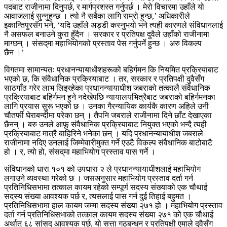
पदबाट राजीनामा दिनुपर्छ, र मार्गप्रशस्त गर्नुपर्छ । मेरो विचारमा उहाँले यो
आवाजलाई सुन्नुहुन्छ । त्यो नै सबैका लागि राम्रो हुन्छ,’ अधिकारीले
इकान्तिपुरसँग भने, ‘यदि उहाँले अड्डी कस्नुभयो भने त्यही कारणले संविधानलाई
नै असफल बनाउने कुरा हुँदैन । सरकार र प्रतिपक्ष दुवैले उहाँको राजीनामा
माग्छन् । संसद्‌मा महाभियोगको प्रस्ताव पेस गर्नुपर्ने हुन्छ । अरु विकल्प
छैन ।’
विगतमा सामान्यतः प्रधानन्यायाधीशहरूको बहिर्गमन कि नियमित प्रक्रियाबाट
भएको छ, कि संवैधानिक प्रक्रियाबाट । तर, सरकार र प्रतिपक्षी दुवैसँग
साठगाँठ गरेर लाभ लिइरहेका प्रधानन्यायाधीश जबराको तत्कालै संवैधानिक
प्रक्रियाबाट बहिर्गमन हुने नदेखेपछि न्यायालयभित्रैबाट जबराको बहिर्गमनका
लागि प्रयास सुरू भएको छ । उनका गैरन्यायिक कार्यकै कारण अहिले उनी
चौतर्फी घेराबन्दीमा परेका छन् । तैपनि जबराले राजीनामा दिने छाँट देखाएका
छैनन् । बरु उनले आफू संवैधानिक प्रक्रियाबाट नियुक्त भएको भन्दै त्यही
प्रक्रियाबाट मात्रै बाहिरिने भनेका छन् । यदि प्रधानन्यायाधीश जबराले
राजीनामा नदिए उनलाई जिम्मेवारीमुक्त गर्ने एउटै विकल्प संवैधानिक बाटोबाटै
हो । र, त्यो हो, संसद्‌मा महाभियोग प्रस्ताव पास गर्ने ।
संविधानको धारा १०१ को उपधारा २ ले प्रधानन्यायाधीशलाई महाभियोग
लगाउने व्यवस्था गरेको छ । जसअनुसार महाभियोग प्रस्ताव दर्ता गर्न
प्रतिनिधिसभामा तत्काल कायम रहेको सम्पूर्ण सदस्य संख्याको एक चौथाई
सदस्य संख्या आवश्यक पर्छ र, त्यसलाई पास गर्न दुई तिहाई बहुमत ।
प्रतिनिधिसभामा हाल कायम जम्मा सदस्य संख्या २७१ हो । महाभियोग प्रस्ताव
दर्ता गर्न प्रतिनिधिसभाको तत्काल कायम सदस्य संख्या २७१ को एक चौथाई
अर्थात् ६८ सांसद आवश्यक पर्छ, यो सत्ता गठबन्धन र प्रतिपक्षी एमाले दुवैसँग