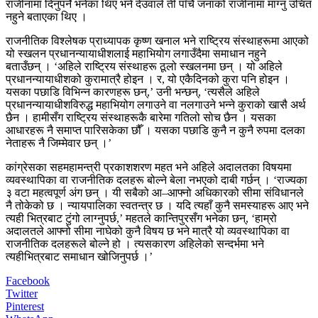
राजीनामा दिनुपर्ने भनेका थिए भने देउवाले ती पाँचै जनाको राजीनामा माग्नु उचित
नहुने बताएका थिए ।
राजनीतिक विश्लेषक प्राध्यापक कृष्ण खनाल भने राष्ट्रिय संस्थाहरूमा आएको
यो स्खलन प्रधानन्यायाधीशलाई महाभियोग लगाउँदैमा समाधान नहुने
बताउँछन् । ‘अहिले राष्ट्रिय संस्थाहरू ठूलो स्खलनमा छन् । यो अहिले
प्रधानन्यायाधीशको कुरामात्रै होइन । र, यो एकैदिनको कुरा पनि होइन ।
यसका पछाडि विभिन्न कारणहरू छन्,’ उनी भन्छन्, ‘त्यसैले अहिले
प्रधानन्यायाधीशविरुद्ध महाभियोग लगाउने वा नलगाउने भन्ने कुराको खासै अर्थ
छैन । हामीसँग राष्ट्रिय संस्थाहरूकै बारेमा गतिलो सोच छैन । यसका
आधारहरू नै समाप्त पारिसकेका छौँ । यसका पछाडि कुनै न कुनै रुपमा दलका
नेताहरू नै जिम्मेवार छन् ।’
कांग्रेसका सहमहामन्त्री प्रकाशशरण महत भने अहिले अदालतका विषयमा
व्यवस्थापिका वा राजनीतिक दलहरू बोल्ने बेला नभएको दाबी गर्छन् । ‘राज्यका
३ वटा महत्वपूर्ण अंग छन् । यी सबैको आ–आफ्नो अधिकारको सीमा संविधानले
नै तोकेको छ । न्यायपालिका स्वतन्त्र छ । यदि त्यहाँ कुनै समस्याहरू आए भने
त्यही भित्रबाट टुंगो लाग्नुपर्छ,’ महतले कान्तिपुरसँग भनेका छन्, ‘हाम्रो
अदालतले आफ्नो सीमा नाघेको कुनै विषय छ भने मात्रै यो व्यवस्थापिका वा
राजनीतिक दलहरूले बोल्ने हो । त्यसकारण अहिलेको सन्दर्भमा भने
त्यहीभित्रबाट समाधान खोजिनुपर्छ ।’
Facebook
Twitter
Pinterest