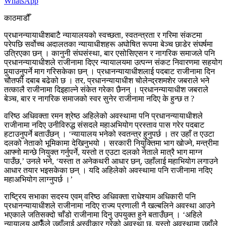
WhatsApp
काठमाडौँ
प्रधानन्यायाधीशबाटै न्यायालयको स्वच्छता, स्वतन्त्रता र गरिमा संकटमा
परेपछि सर्वोच्च अदालतका न्यायाधीशहरू अघोषित रूपमा बेञ्च छाडेर संघर्षमा
उत्रिएका छन् । कानुनी संघसंस्था, बार एसोसिएसन र नागरिक समाजले पनि
प्रधानन्यायाधीशले राजीनामा दिएर न्यायालयमा उत्पन्न संकट निवारणमा सहयोग
पुर्‍याउनुपर्ने माग गरिसकेका छन् । प्रधानन्यायाधीशलाई पदबाट राजीनामा दिन
चौतर्फी दबाब बढेको छ । तर, प्रधानन्यायाधीश चोलेन्द्रशमशेर जबराले भने
तत्कालै राजीनामा दिइहाल्ने संकेत गरेका छैनन् । प्रधानन्यायाधीश जबराले
बेञ्च, बार र नागरिक समाजको स्वर सुनेर राजीनामा नदिए के हुन्छ त ?
वरिष्ठ अधिवक्ता रमन श्रेष्ठ अहिलेको अवस्थामा पनि प्रधानन्यायाधीशले
राजीनामा नदिए उनीविरुद्ध संसदले महाअभियोग प्रस्ताव पास गरेर पदबाट
हटाउनुपर्ने बताउँछन् । ‘न्यायालय भनेको स्वतन्त्र हुनुपर्छ । तर उहाँ त एउटा
दलको नेताको भूमिकामा देखिनुभयो । सरकारी नियुक्तिमा भाग खोज्ने, मन्त्रीमा
आफ्नो मान्छे नियुक्त गर्नुपर्ने, यस्तो त एउटा दलको नेताले मात्रै भाग माग्न
पाउँछ,’ उनले भने, ‘यस्ता त अनेकथरी आधार छन्, उहाँलाई महाभियोग लगाउने
आधार तयार भइसकेका छन् । यदि अहिलेको अवस्थामा पनि राजीनामा नदिए
महाअभियोग लाग्नुपर्छ ।’
राष्ट्रिय सभाका सदस्य एवम् वरिष्ठ अधिवक्ता राधेश्याम अधिकारी पनि
प्रधानन्यायाधीशले राजीनामा नदिए राज्य प्रणाली नै खल्बलिने अवस्था आउने
भएकाले जतिसक्दो चाँडो राजीनामा दिनु उपयुक्त हुने बताउँछन् । ‘अहिले
न्यायालय आफैँले उहाँलाई अस्वीकार गरेको अवस्था छ, यस्तो अवस्थामा उहाँले