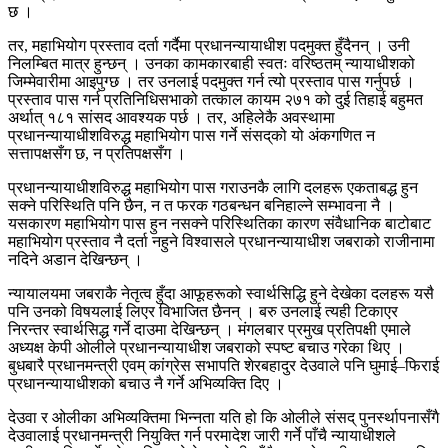
छ ।
तर, महाभियोग प्रस्ताव दर्ता गर्दैमा प्रधानन्यायाधीश पदमुक्त हुँदैनन् । उनी
निलम्बित मात्र हुन्छन् । उनका कामकारबाही स्वतः वरिष्ठतम् न्यायाधीशको
जिम्मेवारीमा आइपुग्छ । तर उनलाई पदमुक्त गर्न त्यो प्रस्ताव पास गर्नुपर्छ ।
प्रस्ताव पास गर्न प्रतिनिधिसभाको तत्काल कायम २७१ को दुई तिहाई बहुमत
अर्थात् १८१ सांसद आवश्यक पर्छ । तर, अहिलेकै अवस्थामा
प्रधानन्यायाधीशविरुद्ध महाभियोग पास गर्ने संसद्‌को यो अंकगणित न
सत्तापक्षसँग छ, न प्रतिपक्षसँग ।
प्रधानन्यायाधीशविरुद्ध महाभियोग पास गराउनकै लागि दलहरू एकताबद्ध हुन
सक्ने परिस्थिति पनि छैन, न त फरक गठबन्धन बनिहाल्ने सम्भावना नै ।
यसकारण महाभियोग पास हुन नसक्ने परिस्थितिका कारण संवैधानिक बाटोबाट
महाभियोग प्रस्ताव नै दर्ता नहुने विश्वासले प्रधानन्यायाधीश जबराको राजीनामा
नदिने अडान देखिन्छन् ।
न्यायालयमा जबराकै नेतृत्व हुँदा आफूहरूको स्वार्थसिद्धि हुने देखेका दलहरू यसै
पनि उनको विषयलाई लिएर विभाजित छैनन् । बरु उनलाई त्यही टिकाएर
निरन्तर स्वार्थसिद्ध गर्ने दाउमा देखिन्छन् । मंगलबार प्रमुख प्रतिपक्षी एमाले
अध्यक्ष केपी ओलीले प्रधानन्यायाधीश जबराको स्पष्ट बचाउ गरेका थिए ।
बुधबारै प्रधानमन्त्री एवम् कांग्रेस सभापति शेरबहादुर देउवाले पनि घुमाई–फिराई
प्रधानन्यायाधीशको बचाउ नै गर्ने अभिव्यक्ति दिए ।
देउवा र ओलीका अभिव्यक्तिमा भिन्नता यति हो कि ओलीले संसद् पुनर्स्थापनासँगै
देउवालाई प्रधानमन्त्री नियुक्ति गर्न परमादेश जारी गर्ने पाँचै न्यायाधीशले