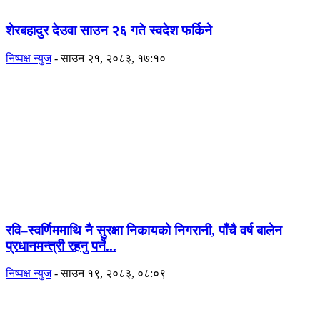
शेरबहादुर देउवा साउन २६ गते स्वदेश फर्किने
निष्पक्ष न्युज
-
साउन २१, २०८३, १७:१०
रवि–स्वर्णिममाथि नै सुरक्षा निकायको निगरानी, पाँचै वर्ष बालेन
प्रधानमन्त्री रहनु पर्ने...
निष्पक्ष न्युज
-
साउन १९, २०८३, ०८:०९